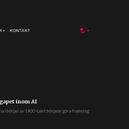
M
KONTAKT
gapet inom AI
na i början av 1900-talet började göra framsteg