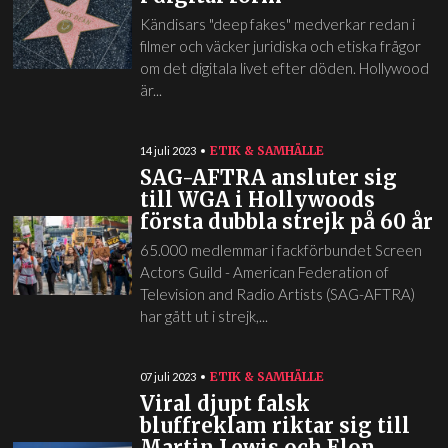
Kändisars "deep fakes" medverkar redan i
filmer och väcker juridiska och etiska frågor
om det digitala livet efter döden. Hollywood
är...
ETIK & SAMHÄLLE
14 juli 2023
SAG-AFTRA ansluter sig
till WGA i Hollywoods
första dubbla strejk på 60 år
65.000 medlemmar i fackförbundet Screen
Actors Guild - American Federation of
Television and Radio Artists (SAG-AFTRA)
har gått ut i strejk,...
ETIK & SAMHÄLLE
07 juli 2023
Viral djupt falsk
bluffreklam riktar sig till
Martin Lewis och Elon