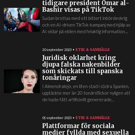
tidigare president Omar al-
Bashir visas på TikTok
Sudan brottas med ett bittert inbördeskrig
och en AI-driven TikTok-kampanj med hjälp av
AI eldar på elden med felaktig information....
ETIK & SAMHÄLLE
20 september 2023
Juridisk oklarhet kring
djupa falska nakenbilder
som skickats till spanska
tonåringar
I Almendralejo, en liten stad i södra Spanien,
upptäckte mer än 20 tonårsflickor nyligen att
de hade fått artificiellt genererade...
ETIK & SAMHÄLLE
01 september 2023
Plattformar för sociala
medier fyllda med sexuella