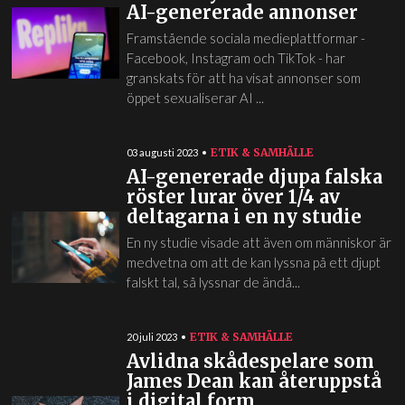
AI-genererade annonser
Framstående sociala medieplattformar -
Facebook, Instagram och TikTok - har
granskats för att ha visat annonser som
öppet sexualiserar AI ...
ETIK & SAMHÄLLE
03 augusti 2023
AI-genererade djupa falska
röster lurar över 1/4 av
deltagarna i en ny studie
En ny studie visade att även om människor är
medvetna om att de kan lyssna på ett djupt
falskt tal, så lyssnar de ändå...
ETIK & SAMHÄLLE
20 juli 2023
Avlidna skådespelare som
James Dean kan återuppstå
i digital form