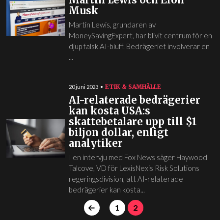
Musk
Martin Lewis, grundaren av
MoneySavingExpert, har blivit centrum för en
djup falsk AI-bluff. Bedrägeriet involverar en
...
ETIK & SAMHÄLLE
20 juni 2023
AI-relaterade bedrägerier
kan kosta USA:s
skattebetalare upp till $1
biljon dollar, enligt
analytiker
I en intervju med Fox News säger Haywood
Talcove, VD för LexisNexis Risk Solutions
regeringsdivision, att AI-relaterade
bedrägerier kan kosta...
1
2