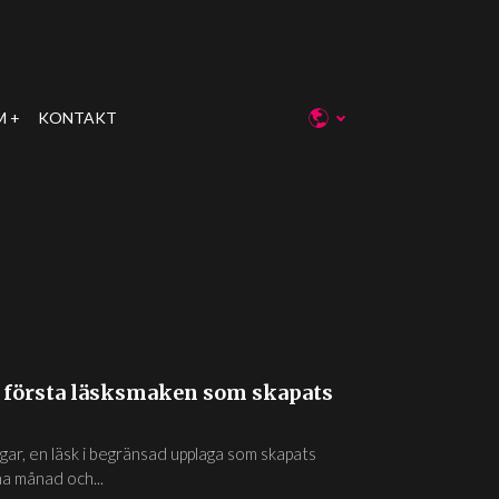
M
KONTAKT
n första läsksmaken som skapats
r, en läsk i begränsad upplaga som skapats
na månad och...