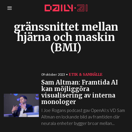
gränssnittet mellan
hjärna och maskin
(BMI)
ETIK & SAMHÄLLE
09 oktober 2023
Sam Altman: Framtida AI
kan möjliggöra
visualisering av interna
monologer
I Joe Rogans podcast gav OpenAI:s VD Sam
Altman en lockande bild av framtiden där
neurala enheter bygger broar mellan...