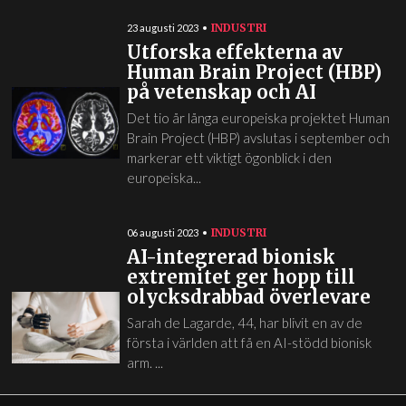
INDUSTRI
23 augusti 2023
Utforska effekterna av
Human Brain Project (HBP)
på vetenskap och AI
Det tio år långa europeiska projektet Human
Brain Project (HBP) avslutas i september och
markerar ett viktigt ögonblick i den
europeiska...
INDUSTRI
06 augusti 2023
AI-integrerad bionisk
extremitet ger hopp till
olycksdrabbad överlevare
Sarah de Lagarde, 44, har blivit en av de
första i världen att få en AI-stödd bionisk
arm. ...