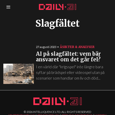
Slagfältet
ÅSIKTER & ANALYSER
27 augusti 2023
AI på slagfältet: vem bär
ansvaret om det går fel?
I en värld där "krigsspel" inte längre bara
syftar på brädspel eller videospel utan på
scenarier som handlar om liv och död...
©
2026
INTELLIQUENCE LTD. ALL RIGHTS RESERVED