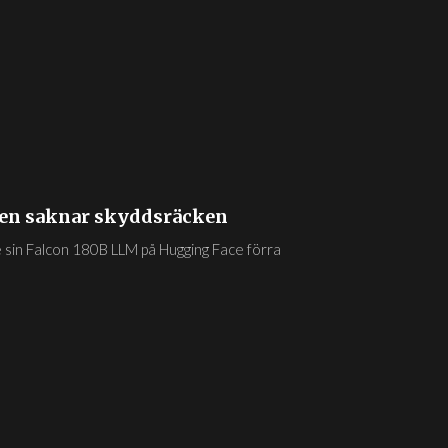
men saknar skyddsräcken
te sin Falcon 180B LLM på Hugging Face förra