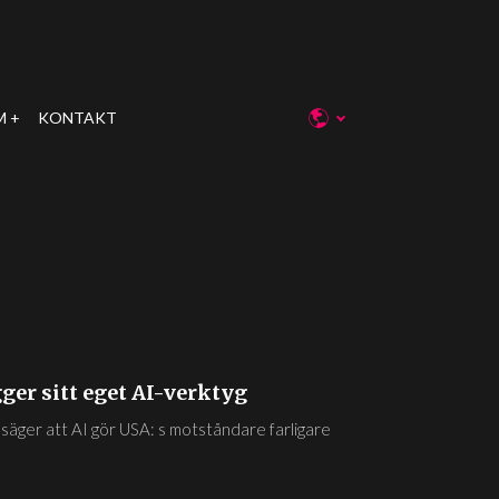
M
KONTAKT
gger sitt eget AI-verktyg
n, säger att AI gör USA: s motståndare farligare