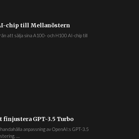
AI-chip till Mellanöstern
n att sälja sina A100- och H100 AI-chip till
 finjustera GPT-3.5 Turbo
illhandahålla anpassning av OpenAI:s GPT-3.5
ering. ....