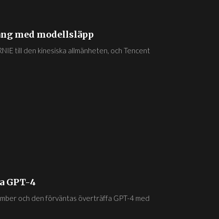
gång med modellsläpp
RNIE till den kinesiska allmänheten, och Tencent
fa GPT-4
ecember och den förväntas överträffa GPT-4 med