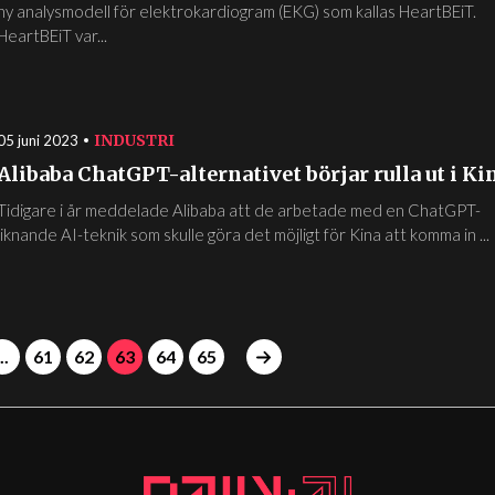
ny analysmodell för elektrokardiogram (EKG) som kallas HeartBEiT.
HeartBEiT var...
INDUSTRI
05 juni 2023
Alibaba ChatGPT-alternativet börjar rulla ut i Ki
Tidigare i år meddelade Alibaba att de arbetade med en ChatGPT-
liknande AI-teknik som skulle göra det möjligt för Kina att komma in ...
..
61
62
63
64
65