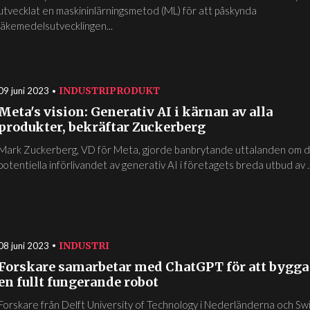
utvecklat en maskininlärningsmetod (ML) för att påskynda
läkemedelsutvecklingen...
INDUSTRI
PRODUKT
09 juni 2023
Meta's vision: Generativ AI i kärnan av alla
produkter, bekräftar Zuckerberg
Mark Zuckerberg, VD för Meta, gjorde banbrytande uttalanden om 
potentiella införlivandet av generativ AI i företagets breda utbud av ..
INDUSTRI
08 juni 2023
Forskare samarbetar med ChatGPT för att bygga
en fullt fungerande robot
Forskare från Delft University of Technology i Nederländerna och Sw