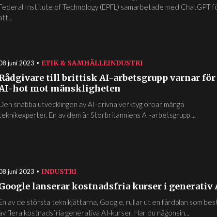
Federal Institute of Technology (EPFL) samarbetade med ChatGPT f
att...
ETIK & SAMHÄLLE
INDUSTRI
08 juni 2023
Rådgivare till brittisk AI-arbetsgrupp varnar för
AI-hot mot mänskligheten
Den snabba utvecklingen av AI-drivna verktyg oroar många
teknikexperter. En av dem är Storbritanniens AI-arbetsgrupp ...
INDUSTRI
08 juni 2023
Google lanserar kostnadsfria kurser i generativ 
En av de största teknikjättarna, Google, rullar ut en färdplan som bes
av flera kostnadsfria generativa AI-kurser. Har du någonsin...