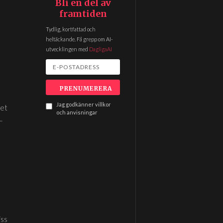
Bli en del av
framtiden
Tydlig, kortfattad och
heltäckande. Få grepp om AI-
utvecklingen med
DagligaAI
Jag godkänner villkor
det
och anvisningar
.
iss