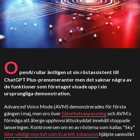
O
penAI rullar äntligen ut sin röstassistent till
ChatGPT Plus-prenumeranter men det saknar några av
de funktioner som företaget visade upp i sin
ursprungliga demonstration.
Advanced Voice Mode (AVM) demonstrerades för första
gången i maj, men oro över
Säkerhetsanpassning
och AVM:s
förmåga att återge upphovsrättsskyddat innehåll stoppade
lanseringen. Kontroversen om en av rösterna som kallas "Sky"
låter väldigt mycket som Scarlett Johansson
hjälpte sannolikt