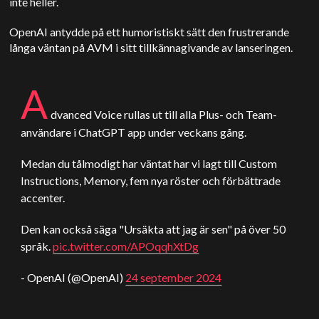
inte heller.
OpenAI antydde på ett humoristiskt sätt den frustrerande
långa väntan på AVM i sitt tillkännagivande av lanseringen.
A
dvanced Voice rullas ut till alla Plus- och Team-
användare i
ChatGPT
app under veckans gång.
Medan du tålmodigt har väntat har vi lagt till Custom
Instructions, Memory, fem nya röster och förbättrade
accenter.
Den kan också säga "Ursäkta att jag är sen" på över 50
språk.
pic.twitter.com/APOqqhXtDg
- OpenAI (@OpenAI)
24 september 2024