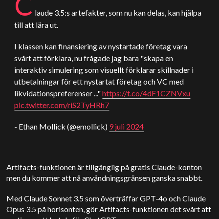
C
laude
3.5:s artefakter, som nu kan delas, kan hjälpa
till att lära ut.
I klassen kan finansiering av nystartade företag vara
svårt att förklara, nu frågade jag bara "skapa en
interaktiv simulering som visuellt förklarar skillnader i
utbetalningar för ett nystartat företag och VC med
likvidationspreferenser ..."
https://t.co/4dF1CZNVxu
pic.twitter.com/riS2TyHRh7
- Ethan Mollick (@emollick)
9 juli 2024
Artifacts-funktionen är tillgänglig på gratis Claude-konton
men du kommer att nå användningsgränsen ganska snabbt.
Med Claude Sonnet 3.5 som överträffar GPT-4o och Claude
Opus 3.5 på horisonten, gör Artifacts-funktionen det svårt att