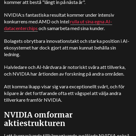
kommer att bestå "långt in på nästa år".
NVIDIA:s fantastiska resultat kommer under intensiv
konkurrens med AMD och Intel
rulla ut sina egna AI-
datacenterchips
och samarbeta med sina kunder.
Bolagets obrytbara innovationstakt och starka position i AI-
ekosystemet har dock gjort att man kunnat behålla sin
ledning.
Halvledare och AI-hårdvara är notoriskt svåra att tillverka,
och NVIDIA har årtionden av forskning på andra områden.
Att komma ikapp visar sig vara exceptionellt svårt, och för
köpare är det fortfarande ofta ett vågspel att välja andra
tillverkare framför NVIDIA.
NVIDIA omformar
aktiestrukturen
I ett överraskande tillkännagivande avslöjade NVIDIA också