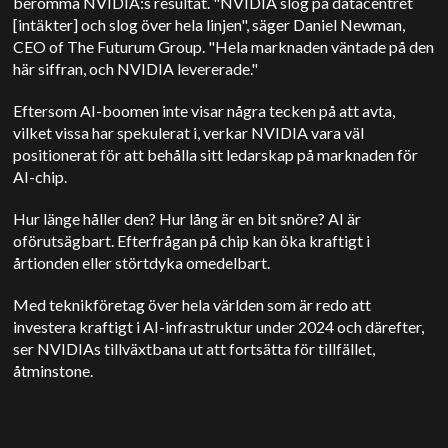
berömma NVIDIA:s resultat. "NVIDIA slog på datacentret
[intäkter] och slog över hela linjen", säger
Daniel Newman,
CEO of The Futurum Group.
"Hela marknaden väntade på den
här siffran, och NVIDIA levererade."
Eftersom AI-boomen inte visar några tecken på att avta,
vilket vissa har spekulerat i, verkar NVIDIA vara väl
positionerat för att behålla sitt ledarskap på marknaden för
AI-chip.
Hur länge håller den? Hur lång är en bit snöre? AI är
oförutsägbart. Efterfrågan på chip kan öka kraftigt i
årtionden eller störtdyka omedelbart.
Med teknikföretag över hela världen som är redo att
investera kraftigt i AI-infrastruktur under 2024 och därefter,
ser NVIDIAs tillväxtbana ut att fortsätta för tillfället,
åtminstone.