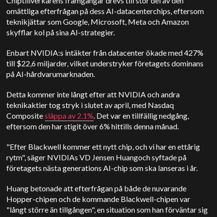
Chiptillverkarens framgångar drevs till stor del av den
omättliga efterfrågan på dess AI-datacenterchips, eftersom
teknikjättar som Google, Microsoft, Meta och Amazon
skyfflar kol på sina AI-strategier.
Enbart NVIDIA:s intäkter från datacenter ökade med 427%
till $22,6 miljarder, vilket understryker företagets dominans
på AI-hårdvarumarknaden.
Detta kommer inte långt efter att NVIDIA och andra
teknikaktier tog stryk i slutet av april, med
Nasdaq
Composite
släppa av 2.1%
. Det var en tillfällig nedgång,
eftersom den har stigit över 6% hittills denna månad.
"Efter Blackwell kommer ett nytt chip, och vi har en ettårig
rytm", säger NVIDIAs VD
Jensen Huang
och syftade på
företagets nästa generations AI-chip som ska lanseras i år.
Huang betonade att efterfrågan på både de nuvarande
Hopper-chipen och de kommande Blackwell-chipen var
"långt större än tillgången", en situation som han förväntar sig