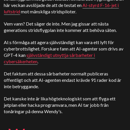
här veckan avslöjade de att de testat en
AI-styrd F-16-jet i
luftstrid
mot mänskliga stridspiloter.
Vem vann? Det säger de inte. Men jag gissar att nästa
generations stridsflygplan inte kommer att behöva säten.
AI:s förmåga att agera självständigt kan vara ett lyft för
cyberbrottslighet. Forskare fann att AI-agenter som drivs av
GPT-4 kan
självständigt utnyttja sårbarheter i
cybersäkerheten
.
Det faktum att dessa sårbarheter normalt publiceras
offentligt och att AI-agenten endast krävde 91 rader kod är
inte betryggande.
Det kanske inte är lika högteknologiskt som att flyga ett
jetplan eller hacka programvara, men AI tar jobb från
tonåringar på denna Wendy's.