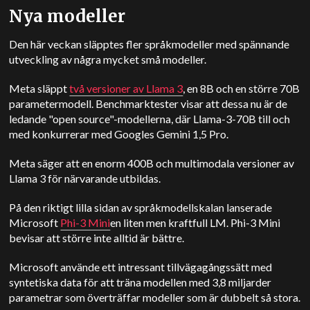
Nya modeller
Den här veckan släpptes fler språkmodeller med spännande
utveckling av några mycket små modeller.
Meta släppt
två versioner av Llama 3
, en 8B och en större 70B
parametermodell. Benchmarktester visar att dessa nu är de
ledande "open source"-modellerna, där Llama-3-70B till och
med konkurrerar med Googles
Gemini
1,5 Pro.
Meta säger att en enorm 400B och multimodala versioner av
Llama 3 för närvarande utbildas.
På den riktigt lilla sidan av språkmodellskalan lanserade
Microsoft
Phi-3 Mini
en liten men kraftfull LM. Phi-3 Mini
bevisar att större inte alltid är bättre.
Microsoft använde ett intressant tillvägagångssätt med
syntetiska data för att träna modellen med 3,8 miljarder
parametrar som överträffar modeller som är dubbelt så stora.