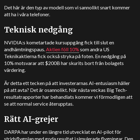
Det här är den typ av modell som vi sannolikt snart kommer
att ha i våra telefoner.
Teknisk nedgång
NVIDIA:s kometartade kursuppgång fick till slut en
andhämtningspaus.
Aktien föll 10%
som andra
US
Teknikaktierna fick också stryka på foten. En nedgång på
10% motsvarar att $200B har skurits bort från bolagets
värdering.
Är detta ett tecken på att investerarnas AI-entusiasm håller
på att avta? Det är osannolikt. När nästa veckas Big Tech-
resultatrapporter har behandlats kommer vi förmodligen att
se att normal service återupptas.
Rätt AI-grejer
DARPA har under en längre tid utvecklat en AI-pilot för
stridsflygplan med goda resultat i simulerade flygningar. Den