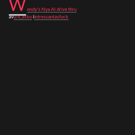
W
endy's Nya AI drive thru
av
u/x_asko
i
intressantasfuck