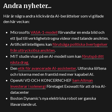
Andra nyheter...
Här är några andra klickvärda AI-berättelser som vi gillade
den här veckan:
Microsofts
VASA-1-modell
förvandlar en enda bild och
ett ljud till verklighetstrogna videor med talande ansikten.
Artificiell intelligens kan
förutsäga politiska övertygelser
från uttryckslösa ansikten
.
MIT
studie visar på en AI-modell som kan
förutspå ditt
nästa drag.
Den
etik för avancerade AI-assistenter
. Utforska löftena
och riskerna med en framtid med mer kapabel AI.
OpenAI
VD OCH KONCERNCHEF
Sam
Altman
investerar i solenergi
Företaget Exowatt för att driva AI-
datacenter
Boston Dynamic's nya elektriska robot ser ganska
illavarslande ut.