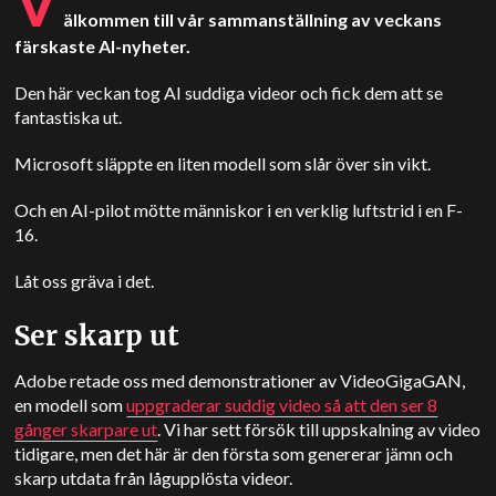
V
älkommen till vår sammanställning av veckans
färskaste AI-nyheter.
Den här veckan tog AI suddiga videor och fick dem att se
fantastiska ut.
Microsoft släppte en liten modell som slår över sin vikt.
Och en AI-pilot mötte människor i en verklig luftstrid i en F-
16.
Låt oss gräva i det.
Ser skarp ut
Adobe retade oss med demonstrationer av VideoGigaGAN,
en modell som
uppgraderar suddig video så att den ser 8
gånger skarpare ut
. Vi har sett försök till uppskalning av video
tidigare, men det här är den första som genererar jämn och
skarp utdata från lågupplösta videor.