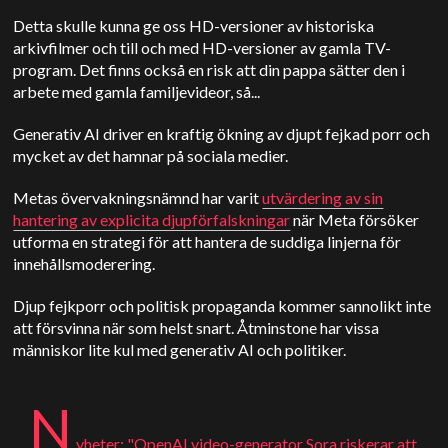
Detta skulle kunna ge oss HD-versioner av historiska
arkivfilmer och till och med HD-versioner av gamla TV-
program. Det finns också en risk att din pappa sätter den i
arbete med gamla familjevideor, så...
Generativ AI driver en kraftig ökning av djupt fejkad porr och
mycket av det hamnar på sociala medier.
Metas övervakningsnämnd har varit
utvärdering av sin
hantering av explicita djupförfalskningar
när Meta försöker
utforma en strategi för att hantera de suddiga linjerna för
innehållsmoderering.
Djup fejkporr och politisk propaganda kommer sannolikt inte
att försvinna när som helst snart. Åtminstone har vissa
människor lite kul med generativ AI och politiker.
N
yheter: "
OpenAI
video-generator
Sora
riskerar att