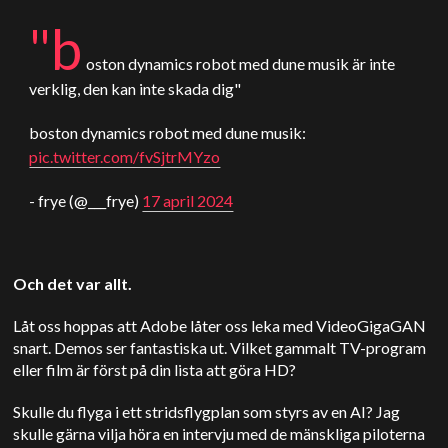
"b
oston dynamics robot med dune musik är inte
verklig, den kan inte skada dig"
boston dynamics robot med dune musik:
pic.twitter.com/fvSjtrMYzo
- frye (@___frye)
17 april 2024
Och det var allt.
Låt oss hoppas att Adobe låter oss leka med VideoGigaGAN
snart. Demos ser fantastiska ut. Vilket gammalt TV-program
eller film är först på din lista att göra HD?
Skulle du flyga i ett stridsflygplan som styrs av en AI? Jag
skulle gärna vilja höra en intervju med de mänskliga piloterna