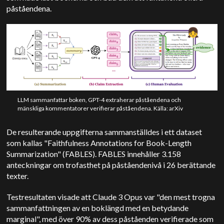
påståendena.
LLM sammanfattar boken, GPT-4 extraherar påståendena och
mänskliga kommentatorer verifierar påståendena. Källa: arXiv
De resulterande uppgifterna sammanställdes i ett dataset
som kallas "Faithfulness Annotations for Book-Length
Summarization" (FABLES). FABLES innehåller 3.158
anteckningar om trofasthet på påståendenivå i 26 berättande
texter.
Testresultaten visade att Claude 3 Opus var "den mest trogna
sammanfattningen av en boklängd med en betydande
marginal", med över 90% av dess påståenden verifierade som