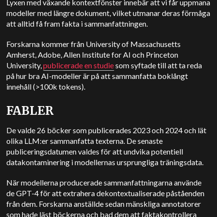
Lyxen med växande kontextfönster innebär att vi får uppmana
modeller med längre dokument, vilket utmanar deras förmåga
att alltid få fram fakta i sammanfattningen.
Forskarna kommer från University of Massachusetts
Amherst, Adobe, Allen Institute for AI och Princeton
University,
publicerade en studie
som syftade till att ta reda
på hur bra AI-modeller är på att sammanfatta boklångt
innehåll (>100k tokens).
FABLER
De valde 26 böcker som publicerades 2023 och 2024 och lät
olika LLM:er sammanfatta texterna. De senaste
publiceringsdatumen valdes för att undvika potentiell
datakontaminering i modellernas ursprungliga träningsdata.
När modellerna producerade sammanfattningarna använde
de GPT-4 för att extrahera dekontextualiserade påståenden
från dem. Forskarna anställde sedan mänskliga annotatorer
som hade läst böckerna och bad dem att faktakontrollera