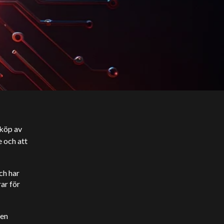
 köp av
 och att
ch har
ar för
 en