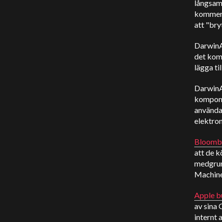
långsam
kommer 
att "bry
DarwinAI
det komm
lägga ti
DarwinAI
komponen
använda 
elektron
Bloomb
att de k
medgrun
Machine
Apple bu
av sina
internt