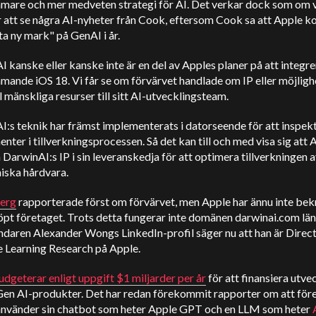
mare och mer medveten strategi för AI. Det verkar dock som om v
att se några AI-nyheter från Cook, eftersom Cook sa att Apple 
ta ny mark" på GenAI i år.
 kanske eller kanske inte är en del av Apples planer på att integrer
ande iOS 18. Vi får se om förvärvet handlade om IP eller möjligh
ll mänskliga resurser till sitt AI-utvecklingsteam.
:s teknik har främst implementerats i datorseende för att inspek
ter i tillverkningsprocessen. Så det kan till och med visa sig att A
DarwinAI:s IP i sin leveranskedja för att optimera tillverkningen a
iska hårdvara.
erg
rapporterade först om förvärvet, men Apple har ännu inte bek
öpt företaget. Trots detta fungerar inte domänen darwinai.com lä
daren Alexander Wongs LinkedIn-profil säger nu att han är Direct
 Learning Research på Apple.
dgeterar enligt uppgift $1 miljarder per år
för att finansiera utve
 Gen AI-produkter. Det har redan förekommit rapporter om att för
 använder sin chatbot som heter Apple GPT och en LLM som heter