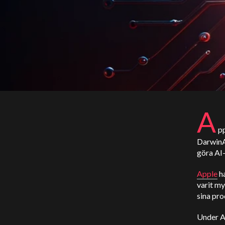
A
pp
DarwinA
göra AI
Apple
ha
varit my
sina pro
Under A