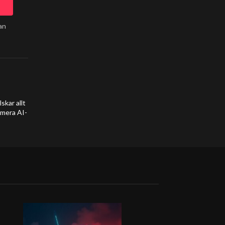
an
kar allt
umera AI-