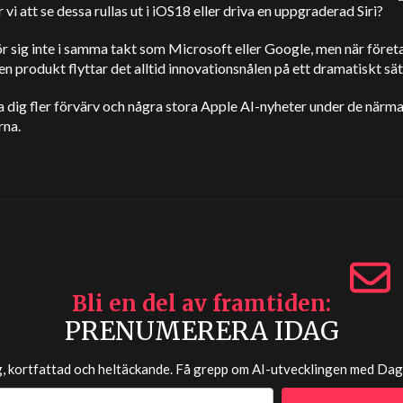
i att se dessa rullas ut i iOS18 eller driva en uppgraderad Siri?
r sig inte i samma takt som Microsoft eller Google, men när föret
en produkt flyttar det alltid innovationsnålen på ett dramatiskt sät
 dig fler förvärv och några stora Apple AI-nyheter under de närm
na.
Bli en del av framtiden
PRENUMERERA IDAG
g, kortfattad och heltäckande. Få grepp om AI-utvecklingen med
Dag