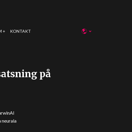
M
KONTAKT
satsning på
arwinAI
 neurala