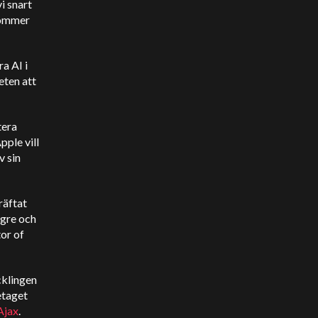
i snart
kommer
a AI i
eten att
tera
pple vill
v sin
räftat
ngre och
or of
cklingen
etaget
Ajax
.