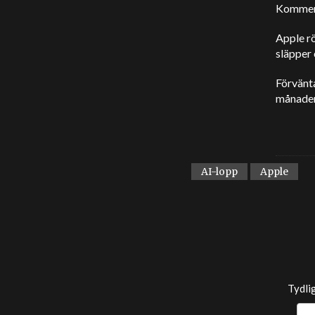
Kommer v
Apple rö
släpper 
Förvänta
månader
AI-lopp
Apple
Tydli