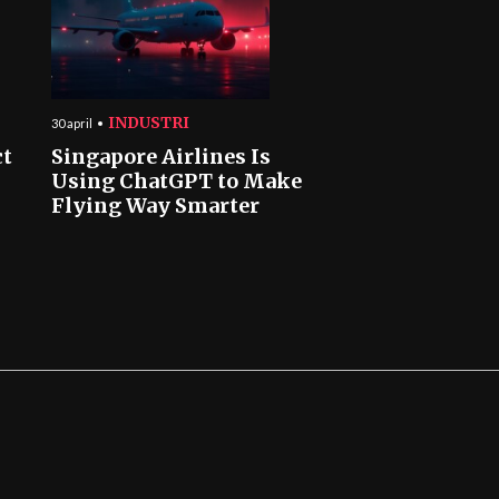
INDUSTRI
30 april
ct
Singapore Airlines Is
Using ChatGPT to Make
Flying Way Smarter