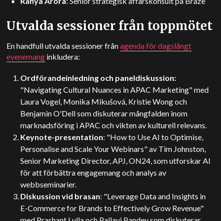
Ranya Arora
: Senior strategisk affärskonsult på Braze
Utvalda sessioner från toppmötet
En handfull utvalda sessioner från
agenda för dagslångt
evenemang
inkludera:
Ordförandeinledning och paneldiskussion:
"Navigating Cultural Nuances in APAC Marketing" med
Laura Vogel, Monika Mikušová, Kristie Wong och
Benjamin O'Dell som diskuterar mångfalden inom
marknadsföring i APAC och vikten av kulturell relevans.
Keynote-presentation
: "How to Use AI to Optimise,
Personalise and Scale Your Webinars" av Tim Johnston,
Senior Marketing Director, APJ, ON24, som utforskar AI
för att förbättra engagemang och analys av
webbseminarier.
Diskussion vid brasan
: "Leverage Data and Insights in
E-Commerce for Brands to Effectively Grow Revenue"
med Prashant Lulla och Pallavi Pandey som diskuterar