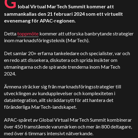
G
lobal Virtual MarTech Summit kommer att
sammankallas den 21 februari 2024 som ett virtuellt
evenemang för APAC-regionen.
Detta
toppmöte
kommer att utforska banbrytande strategier
inom marknadsföringsteknik (MarTech).
Det samlar 20+ erfarna tankeledare och specialister, var och
en redo att dissekera, diskutera och sprida insikter om
utmaningarna och de spirande trenderna inom MarTech
2024.
Ämnena sträcker sig från marknadsföringsstrategier till
utvecklingen av kundupplevelser och komplexiteten i
dataintegration, allt skräddarsytt för att hantera det
föränderliga MarTech-landskapet.
APAC-spåret av Global Virtual MarTech Summit kombinerar
över 450 framstående varumärken och mer än 800 deltagare,
med över 6 timmars intensivt nätverkande.