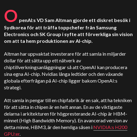
O
penAI:s VD Sam Altman gjorde ett diskret besök i
Sydkorea för att träffa toppchefer från Samsung
Electronics och SK Group i syfte att förverkliga sin vision
om att ta hem produktionen av AI-chip.
Altman har uppvaktat investerare för att samla in miljarder
dollar för att sätta upp ett nätverk av
chiptillverkningsanläggningar så att OpenAI kan producera
sina egna AI-chip. Nvidias långa ledtider och den växande
globala efterfrågan på AI-chip ligger bakom OpenAI:s
strategi.
Att samla in pengar till en chipfabrik är en sak, att ha tekniken
för att sätta in chipen är en helt annan. En av de viktigaste
delarna i arkitekturen för högpresterande AI-chip är HBM-
minnet (High Bandwidth Memory). En avancerad version av
detta minne, HBM3, är den hemliga såsen i
NVIDIA:s H200
GPU:er
.