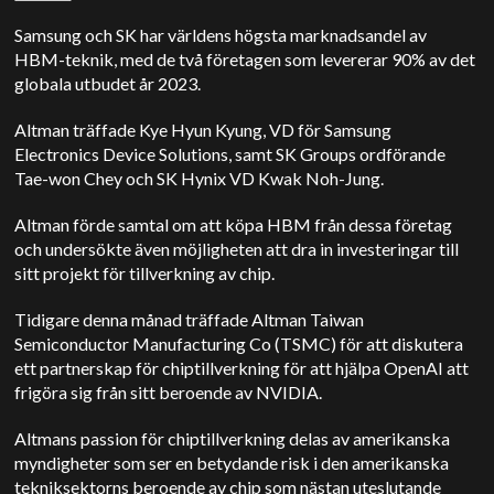
Samsung och SK har världens högsta marknadsandel av
HBM-teknik, med de två företagen som levererar 90% av det
globala utbudet år 2023.
Altman träffade Kye Hyun Kyung, VD för Samsung
Electronics Device Solutions, samt SK Groups ordförande
Tae-won Chey och SK Hynix VD Kwak Noh-Jung.
Altman förde samtal om att köpa HBM från dessa företag
och undersökte även möjligheten att dra in investeringar till
sitt projekt för tillverkning av chip.
Tidigare denna månad träffade Altman Taiwan
Semiconductor Manufacturing Co (TSMC) för att diskutera
ett partnerskap för chiptillverkning för att hjälpa OpenAI att
frigöra sig från sitt beroende av NVIDIA.
Altmans passion för chiptillverkning delas av amerikanska
myndigheter som ser en betydande risk i den amerikanska
tekniksektorns beroende av chip som nästan uteslutande