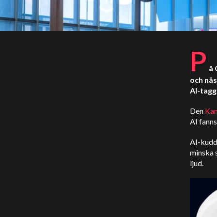
P
å 
och näs
AI-tagg
Den
Kan
AI fanns
AI-kudde
minska s
ljud.