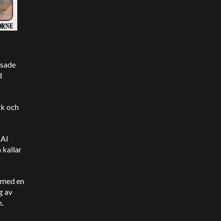
nsade
d
rk och
 AI
 kallar
r med en
g av
n.