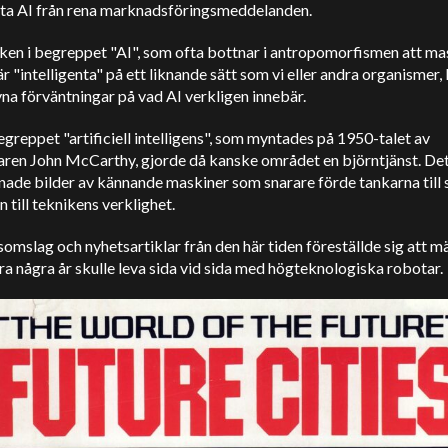
äkta AI från rena marknadsföringsmeddelanden.
ken i begreppet "AI", som ofta bottnar i antropomorfismen att ma
r "intelligenta" på ett liknande sätt som vi eller andra organismer, l
na förväntningar på vad AI verkligen innebär.
egreppet "artificiell intelligens", som myntades på 1950-talet av
aren John McCarthy, gjorde då kanske området en björntjänst. De
ade bilder av kännande maskiner som snarare förde tankarna till 
än till teknikens verklighet.
omslag och nyhetsartiklar från den här tiden föreställde sig att m
a några år skulle leva sida vid sida med högteknologiska robotar.