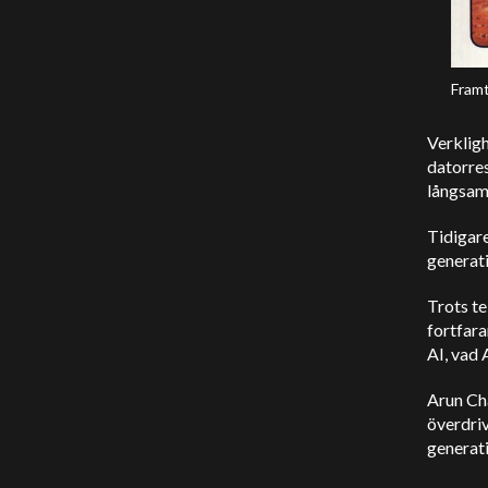
Framt
Verkligh
datorres
långsam
Tidigare
generati
Trots te
fortfara
AI, vad 
Arun Cha
överdri
generati