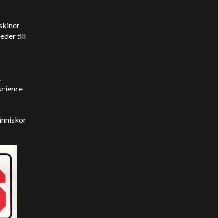
skiner
eder till
t
science
änniskor