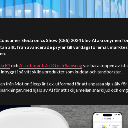
Consumer Electronics Show (CES) 2024 blev AI akronymen fö
tan allt, från avancerade prylar till vardagsföremål, märkte
en.
in R1
och
AI-robotar från LG och Samsung
var bara toppen av isbe
 inbyggt i så vitt skilda produkter som kuddar och tandborstar.
n från Motion Sleep är t.ex. utformad för att anpassa sig själv för
narkningar, med hjälp av AI för att skilja mellan snarkljud och om