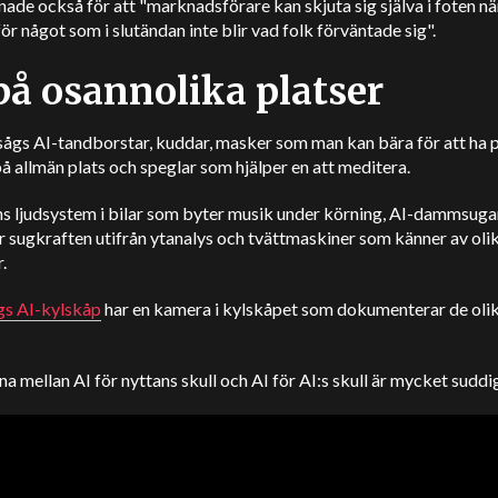
ade också för att "marknadsförare kan skjuta sig själva i foten nä
ör något som i slutändan inte blir vad folk förväntade sig".
på osannolika platser
ågs AI-tandborstar, kuddar, masker som man kan bära för att ha p
å allmän plats och speglar som hjälper en att meditera.
ns ljudsystem i bilar som byter musik under körning, AI-dammsug
 sugkraften utifrån ytanalys och tvättmaskiner som känner av oli
.
s AI-kylskåp
har en kamera i kylskåpet som dokumenterar de oli
a mellan AI för nyttans skull och AI för AI:s skull är mycket suddi