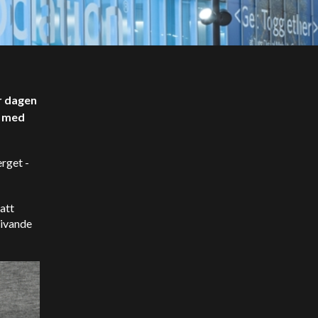
r dagen
s med
rget -
 att
givande