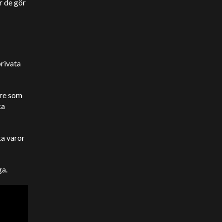
r de gör
rivata
are som
ka
ka varor
ga.