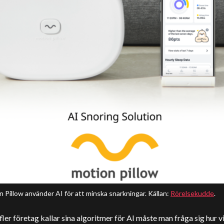
 Pillow använder AI för att minska snarkningar. Källan:
Rörelsekudde
.
 fler företag kallar sina algoritmer för AI måste man fråga sig hur v