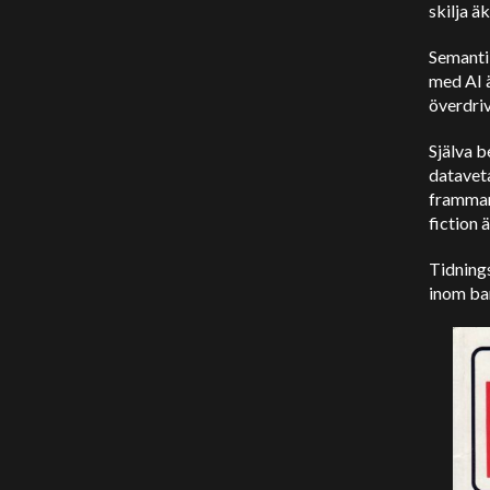
skilja 
Semanti
med AI ä
överdriv
Själva b
datavet
framman
fiction 
Tidnings
inom bar