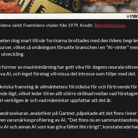
idens värld: Framtidens städer från 1979. Kredit:
Retrofuturisten
.
eten slog snart till när forskarna brottades med den tidens begrä
urser, vilket så småningom försatte branschen i en "AI-vinter" me
 utveckling.
 former av maskininlärning har gett vika för dagens neurala nätve
va AI, och inget företag vill missa det intresse som följer med det.
kniska framsteg är allmänhetens förståelse för och förtroende för
nde lågt, vilket leder till en allt större skillnad mellan vad företagen
AI verkligen är och vad människor uppfattar att det är.
ndrasekaran, analytiker på Gartner, påpekade att det finns riske
ven varumärkesprofilering av AI. "Det finns nu en sammanblandnin
v AI och annan AI som kan göra fältet lite rörigt", konstaterade ha