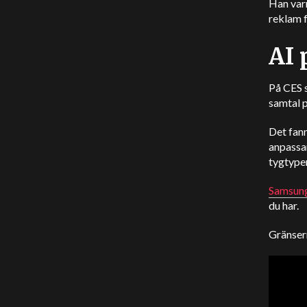
Han varn
reklam f
AI 
På CES s
samtal p
Det fan
anpassar
tygtyper
Samsung
du har.
Gränsern