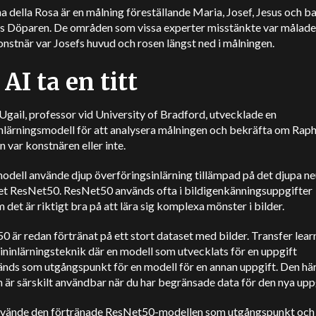
della Rosa är en målning föreställande Maria, Josef, Jesus och b
s Döparen. De områden som vissa experter misstänkte var målade
nstnär var Josefs huvud och rosen längst ned i målningen.
 AI ta en titt
gail, professor vid University of Bradford, utvecklade en
nlärningsmodell för att analysera målningen och bekräfta om Raph
n var konstnären eller inte.
odell använde djup överföringsinlärning tillämpad på det djupa ne
et ResNet50. ResNet50 används ofta i bildigenkänningsuppgifter
 det är riktigt bra på att lära sig komplexa mönster i bilder.
 är redan förtränat på ett stort dataset med bilder. Transfer lear
ninlärningsteknik där en modell som utvecklats för en uppgift
änds som utgångspunkt för en modell för en annan uppgift. Den hä
 är särskilt användbar när du har begränsade data för den nya upp
nvände den förtränade ResNet50-modellen som utgångspunkt och