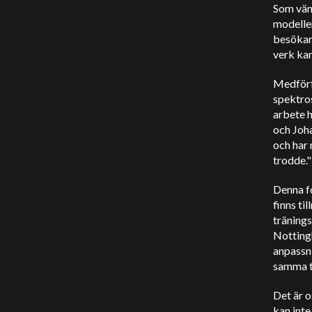
Som vänt
modellen
besökar
verk kan
Medförfa
spektros
arbete h
och Joha
och har
trodde."
Denna fo
finns ti
träning
Nottingh
anpassn
samma te
Det är o
kan inte