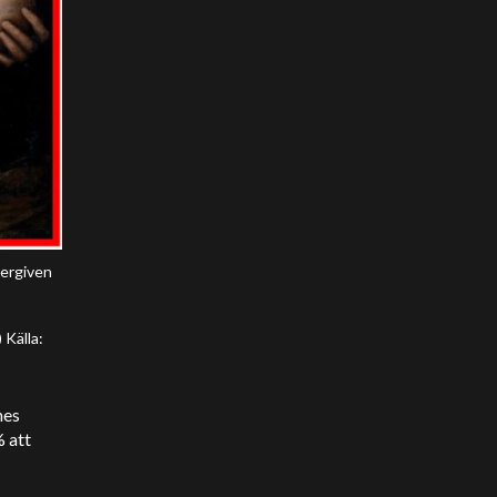
tergiven
 Källa:
nes
 att