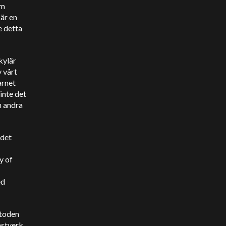
om
är en
e detta
kylär
 vårt
arnet
inte det
h andra
 det
y of
ed
etoden
nstverk.