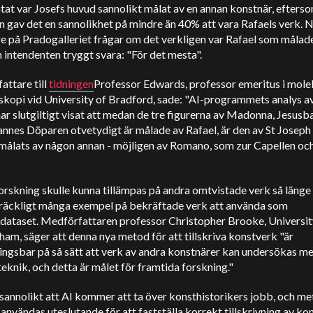
at var Josefs huvud sannolikt målat av en annan konstnär, efters
 gav det en sannolikhet på mindre än 40% att vara Rafaels verk. N
e på Pradogalleriet frågar om det verkligen var Rafael som målad
 intendenten tryggt svara: "För det mesta".
ttare till
tidningen
Professor Edwards, professor emeritus i mole
kopi vid University of Bradford, sade: "AI-programmets analys av
ar slutgiltigt visat att medan de tre figurerna av Madonna, Jesusb
nnes Döparen otvetydigt är målade av Rafael, är den av St Joseph 
 målats av någon annan - möjligen av Romano, som zur Capellen oc
rskning skulle kunna tillämpas på andra omtvistade verk så länge
llräckligt många exempel på bekräftade verk att använda som
sdataset. Medförfattaren professor Christopher Brooke, Universit
am, säger att denna nya metod för att tillskriva konstverk "är
ingsbar på så sätt att verk av andra konstnärer kan undersökas m
knik, och detta är målet för framtida forskning."
sannolikt att AI kommer att ta över konsthistorikers jobb, och m
 användas uteslutande för att fastställa korrekt tillskrivning av ko