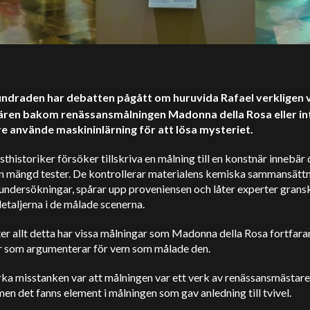
ndraden har debatten pågått om huruvida Rafael verkligen 
ren bakom renässansmålningen Madonna della Rosa eller in
e använde maskininlärning för att lösa mysteriet.
thistoriker försöker tillskriva en målning till en konstnär innebär
en mängd tester. De kontrollerar materialens kemiska sammansättn
undersökningar, spårar upp proveniensen och låter experter grans
etaljerna i de målade scenerna.
er allt detta har vissa målningar som Madonna della Rosa fortfar
r som argumenterar för vem som målade den.
rka misstanken var att målningen var ett verk av renässansmästar
men det fanns element i målningen som gav anledning till tvivel.