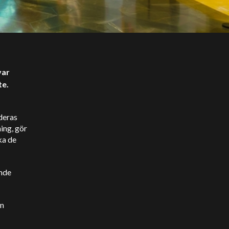
var
te.
 deras
ing, gör
ka de
ande
en