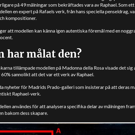
rligare på 49 målningar som bekräftades vara av Raphael. Som ett 
ellen en expert på Rafaels verk, från hans speciella penseldrag, va
och kompositioner.
äger att modellen kan känna igen autentiska föremål med en noggr
ocent.
 har målat den?
karna tillämpade modellen på Madonna della Rosa visade det sig a
 60% sannolikt att det var ett verk av Raphael.
a nyheter för Madrids Prado-galleri som insisterar på att deras m
ntiskt Raphael-verk.
llen användes för att analysera specifika delar av målningen fra
en bakom dess skapare.