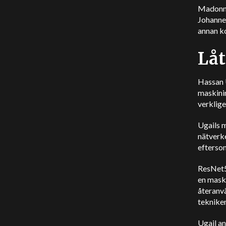
Madonna 
Johanne
annan ko
Låt
Hassan U
maskini
verklige
Ugails m
nätverk
eftersom
ResNet50
en maski
återanv
tekniken
Ugail a