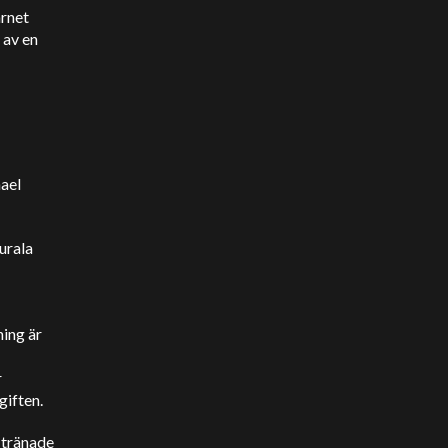
arnet
 av en
ael
urala
ning är
r
giften.
 tränade