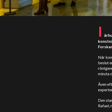
I
århu
konstnä
Forskar
När kons
beslut 
röntgen
minsta d
Även eft
experte
Den sta
Rafael, 