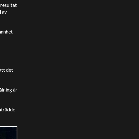
resultat
l av
annhet
tt det
ålning är
mträdde