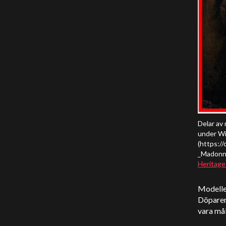
Delar av 
under Wi
(https:/
_Madonna_
Heritage
Modellen
Döparen 
vara må