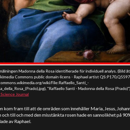
målningen Madonna della Rosa identifierade för individuell analys. (Bild å
kimedia Commons public domain-licens - Raphael artist QS:P170,Q5597
/commons.wikimedia.org/wiki/File:Raffaello_Santi_-
della_Rosa_(Prado).jpg), "Raffaello Santi - Madonna della Rosa (Prado)")
 Science Journal
 kom fram till att de områden som innehåller Maria, Jesus, Johan
och till och med den misstänkta rosen hade en sannolikhet på 90%
lade av Raphael.