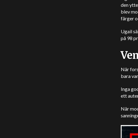
den ytte
blev mod
färger 
Ugail s
på 98 pr
Vem
När fors
bara var
Inga god
ett aute
När mode
sanning