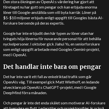
Den stora ökningen av OpenAI:s värdering har gjort att
företaget nu har gott om pengar och kan erbjuda enorma
löner till Google-anställda som vill byta karriär. Löner på
$5-$10 miljoner erbjuds enligt uppgift till Googles bästa AI-
forskare beroende på deras expertis.
Google har inte erbjudit den här typen av löner utan har
tvingats höja lönerna för nuvarande personal för att behålla
nyckelpersoner. I oktober gick Jiahui Yu, en seniorforskare
som enligt uppgift arbetade med Googles Gemini-projekt,
med i OpenAI.
Det handlar inte bara om pengar
Det har inte varit ett fall av enkelriktad trafik som går
OpenAIs väg. Till exempel gick Matt Wiethoff, en ledande
utvecklare på OpenAI:s ChatGPT-projekt, med i Google
DeepMind förra månaden.
Och pengar är inte det enda skälet som motiverar AI-forskare
att överväga en flytt. Ledarstilar och projektprofiler är också