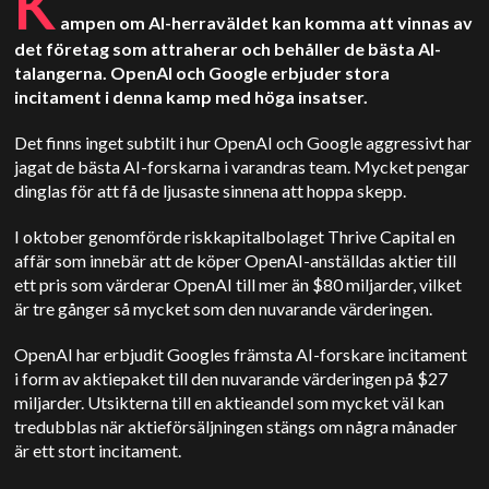
K
ampen om AI-herraväldet kan komma att vinnas av
det företag som attraherar och behåller de bästa AI-
talangerna. OpenAI och Google erbjuder stora
incitament i denna kamp med höga insatser.
Det finns inget subtilt i hur OpenAI och Google aggressivt har
jagat de bästa AI-forskarna i varandras team. Mycket pengar
dinglas för att få de ljusaste sinnena att hoppa skepp.
I oktober genomförde riskkapitalbolaget Thrive Capital en
affär som innebär att de köper OpenAI-anställdas aktier till
ett pris som värderar OpenAI till mer än $80 miljarder, vilket
är tre gånger så mycket som den nuvarande värderingen.
OpenAI har erbjudit Googles främsta AI-forskare incitament
i form av aktiepaket till den nuvarande värderingen på $27
miljarder. Utsikterna till en aktieandel som mycket väl kan
tredubblas när aktieförsäljningen stängs om några månader
är ett stort incitament.