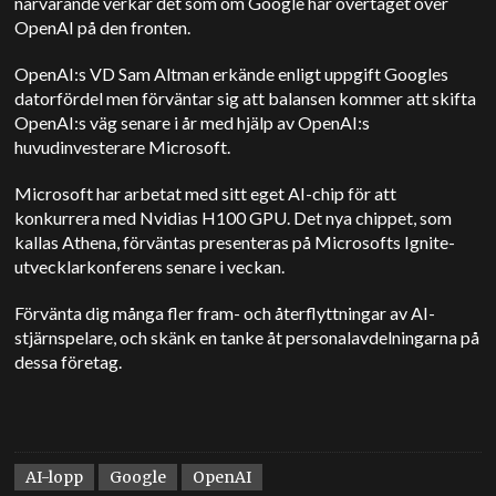
närvarande verkar det som om Google har övertaget över
OpenAI på den fronten.
OpenAI:s VD Sam Altman erkände enligt uppgift Googles
datorfördel men förväntar sig att balansen kommer att skifta
OpenAI:s väg senare i år med hjälp av OpenAI:s
huvudinvesterare Microsoft.
Microsoft har arbetat med sitt eget AI-chip för att
konkurrera med Nvidias H100 GPU. Det nya chippet, som
kallas Athena, förväntas presenteras på Microsofts Ignite-
utvecklarkonferens senare i veckan.
Förvänta dig många fler fram- och återflyttningar av AI-
stjärnspelare, och skänk en tanke åt personalavdelningarna på
dessa företag.
AI-lopp
Google
OpenAI