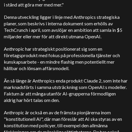
i stånd att göra mer med mer."
Denna utveckling ligger i linje med Anthropics strategiska
planer, som beskrivs i interna dokument som erhölls av
TechCrunch i april, som avslöjar en ambition att samla in $5
miljarder eller mer för att direkt utmana OpenAI.
Anthropic har strategiskt positionerat sig som en
företagsprodukt med fokus på professionella tjänster och
kunskapsarbete - en mindre flashig men potentiellt mer
hållbar och lönsam affärsmodell.
Än så länge är Anthropics enda produkt Claude 2, som inte har
marknadsförts i samma utsträckning som OpenAI:s modeller.
Faktum är att många utanför AI-grupperna förmodligen
aldrig har hört talas om den.
Anthropic är också en av de främsta pionjärerna inom
"konstitutionell AI", där man föreslår att AI ska styras av en
konstitution med policyer, till exempel den allmänna
förklaringen om de mänskliga rättigheterna. De har också