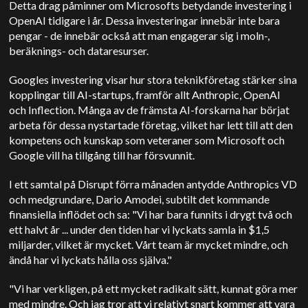
Detta drag påminner om Microsofts betydande investering i
OpenAI tidigare i år. Dessa investeringar innebär inte bara
pengar - de innebär också att man engagerar sig i moln-,
beräknings- och dataresurser.
Googles investering visar hur stora teknikföretag stärker sina
kopplingar till AI-startups, framför allt Anthropic, OpenAI
och Inflection. Många av de främsta AI-forskarna har börjat
arbeta för dessa nystartade företag, vilket har lett till att den
kompetens och kunskap som veteraner som Microsoft och
Google vill ha tillgång till har försvunnit.
I ett samtal på Disrupt förra månaden antydde Anthropics VD
och medgrundare, Dario Amodei, subtilt det kommande
finansiella inflödet och sa: "Vi har bara funnits i drygt två och
ett halvt år ... under den tiden har vi lyckats samla in $1,5
miljarder, vilket är mycket. Vårt team är mycket mindre, och
ändå har vi lyckats hålla oss själva."
"Vi har verkligen, på ett mycket radikalt sätt, kunnat göra mer
med mindre. Och jag tror att vi relativt snart kommer att vara