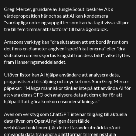
Greg Mercer, grundare av Jungle Scout, beskrev AI: s
värdeproposition här och sa att AI kan kondensera
"vardagliga noteringsuppgifter som kan ha tagit vissa säljare
tre till fem timmar att slutföra" till bara ögonblick.
Amazons verktyg kan "dra slutsatsen att ett bord är runt om
det finns en diameter angiven i specifikationerna" eller "dra
slutsatsen om en skjortas kragstil från dess bild", vilket lyftes
fram i lanseringsmeddelandet.
Utöver listor kan AI hjälpa användare att analysera data,
prognostisera försäljning och mycket mer. Som Greg Mercer
påpekar: "Många människor tänker inte på att använda AI för
att vara deras CFO och analysera data åt dem eller för att
hjälpa till att göra konkurrensundersökningar."
Även om verktyg som ChatGPT inte har tillgång till aktuella
data (även om OpenAI nyligen återställde
webbläsarfunktionen), är de fortfarande utmärkta på att
omvandla data från andra plattformar till meningsfulla