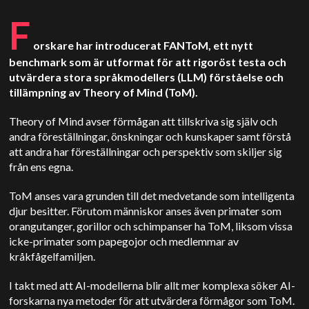
F
orskare har introducerat FANToM, ett nytt
benchmark som är utformat för att rigoröst testa och
utvärdera stora språkmodellers (LLM) förståelse och
tillämpning av Theory of Mind (ToM).
Theory of Mind avser förmågan att tillskriva sig själv och
andra föreställningar, önskningar och kunskaper samt förstå
att andra har föreställningar och perspektiv som skiljer sig
från ens egna.
ToM anses vara grunden till det medvetande som intelligenta
djur besitter. Förutom människor anses även primater som
orangutanger, gorillor och schimpanser ha ToM, liksom vissa
icke-primater som papegojor och medlemmar av
kråkfågelfamiljen.
I takt med att AI-modellerna blir allt mer komplexa söker AI-
forskarna nya metoder för att utvärdera förmågor som ToM.