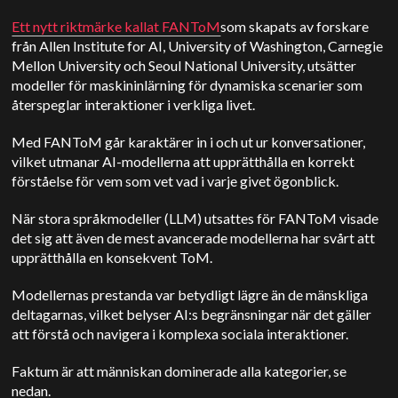
Ett nytt riktmärke kallat FANToM
som skapats av forskare
från Allen Institute for AI, University of Washington, Carnegie
Mellon University och Seoul National University, utsätter
modeller för maskininlärning för dynamiska scenarier som
återspeglar interaktioner i verkliga livet.
Med FANToM går karaktärer in i och ut ur konversationer,
vilket utmanar AI-modellerna att upprätthålla en korrekt
förståelse för vem som vet vad i varje givet ögonblick.
När stora språkmodeller (LLM) utsattes för FANToM visade
det sig att även de mest avancerade modellerna har svårt att
upprätthålla en konsekvent ToM.
Modellernas prestanda var betydligt lägre än de mänskliga
deltagarnas, vilket belyser AI:s begränsningar när det gäller
att förstå och navigera i komplexa sociala interaktioner.
Faktum är att människan dominerade alla kategorier, se
nedan.