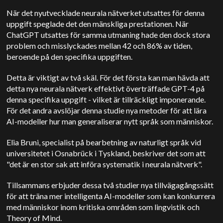
När det nyutvecklade neurala nätverket utsattes för denna
uppgift speglade det den mänskliga prestationen.
När
ChatGPT utsattes för samma utmaning hade den dock stora
problem och misslyckades mellan 42 och 86% av tiden,
beroende på den specifika uppgiften.
Detta är viktigt av två skäl. För det första kan man hävda att
detta nya neurala nätverk effektivt överträffade GPT-4 på
denna specifika uppgift - vilket är tillräckligt imponerande.
För det andra avslöjar denna studie nya metoder för att lära
AI-modeller hur man generaliserar nytt språk som människor.
Elia Bruni, specialist på bearbetning av naturligt språk vid
universitetet i Osnabrück i Tyskland, beskriver det som att
"det är en stor sak att införa systematik i neurala nätverk".
Tillsammans erbjuder dessa två studier nya tillvägagångssätt
för att träna mer intelligenta AI-modeller som kan konkurrera
med människor inom kritiska områden som lingvistik och
Theory of Mind.