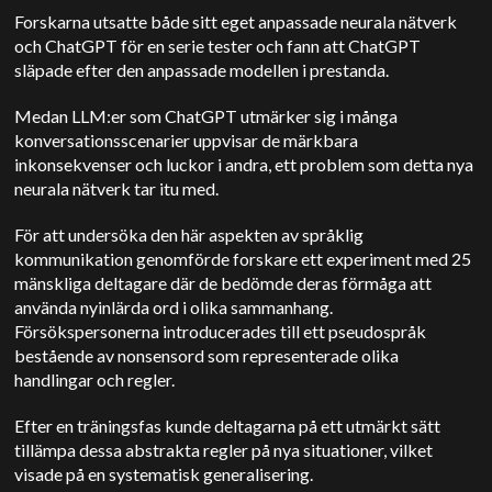
Forskarna utsatte både sitt eget anpassade neurala nätverk
och ChatGPT för en serie tester och fann att ChatGPT
släpade efter den anpassade modellen i prestanda.
Medan LLM:er som ChatGPT utmärker sig i många
konversationsscenarier uppvisar de märkbara
inkonsekvenser och luckor i andra, ett problem som detta nya
neurala nätverk tar itu med.
För att undersöka den här aspekten av språklig
kommunikation genomförde forskare ett experiment med 25
mänskliga deltagare där de bedömde deras förmåga att
använda nyinlärda ord i olika sammanhang.
Försökspersonerna introducerades till ett pseudospråk
bestående av nonsensord som representerade olika
handlingar och regler.
Efter en träningsfas kunde deltagarna på ett utmärkt sätt
tillämpa dessa abstrakta regler på nya situationer, vilket
visade på en systematisk generalisering.