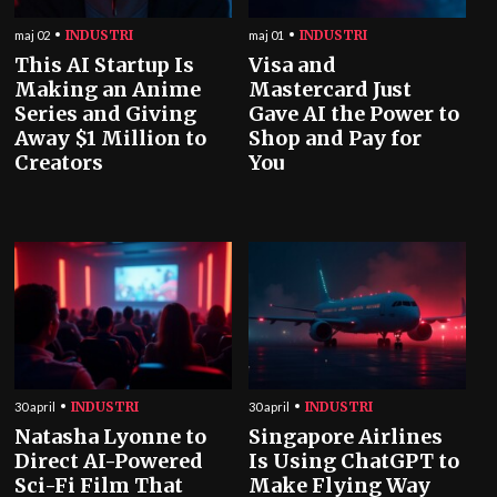
INDUSTRI
INDUSTRI
maj 02
maj 01
This AI Startup Is
Visa and
Making an Anime
Mastercard Just
Series and Giving
Gave AI the Power to
Away $1 Million to
Shop and Pay for
Creators
You
INDUSTRI
INDUSTRI
30 april
30 april
Natasha Lyonne to
Singapore Airlines
Direct AI-Powered
Is Using ChatGPT to
Sci-Fi Film That
Make Flying Way