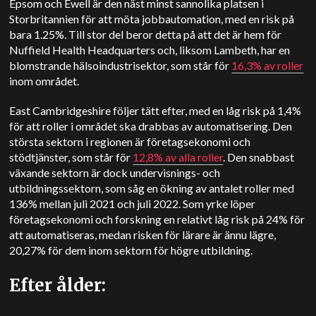
Epsom och Ewell är den näst minst sannolika platsen i
Storbritannien för att möta jobbautomation, med en risk på
bara 1.25%. Till stor del beror detta på att det är hem för
Nuffield Health Headquarters och, liksom Lambeth, har en
blomstrande hälsoindustrisektor, som står för
16,3% av roller
inom området.
East Cambridgeshire följer tätt efter, med en låg risk på 1,4%
för att roller i området ska drabbas av automatisering. Den
största sektorn i regionen är företagsekonomi och
stödtjänster, som står för
12,8% av alla roller
. Den snabbast
växande sektorn är dock undervisnings- och
utbildningssektorn, som såg en ökning av antalet roller med
136% mellan juli 2021 och juli 2022. Som yrke löper
företagsekonomi och forskning en relativt låg risk på 24% för
att automatiseras, medan risken för lärare är ännu lägre,
20,27% för dem inom sektorn för högre utbildning.
Efter ålder: