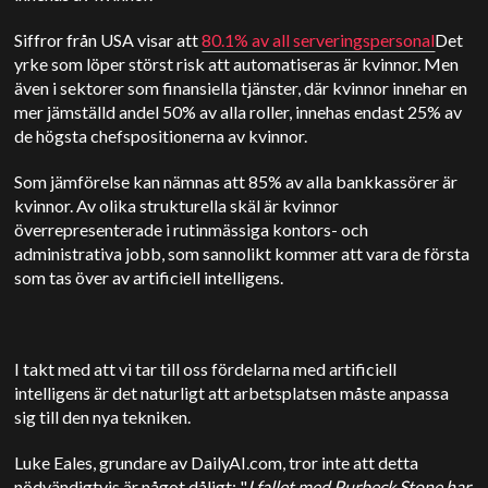
Siffror från USA visar att
80.1% av all serveringspersonal
Det
yrke som löper störst risk att automatiseras är kvinnor. Men
även i sektorer som finansiella tjänster, där kvinnor innehar en
mer jämställd andel 50% av alla roller, innehas endast 25% av
de högsta chefspositionerna av kvinnor.
Som jämförelse kan nämnas att 85% av alla bankkassörer är
kvinnor. Av olika strukturella skäl är kvinnor
överrepresenterade i rutinmässiga kontors- och
administrativa jobb, som sannolikt kommer att vara de första
som tas över av artificiell intelligens.
I takt med att vi tar till oss fördelarna med artificiell
intelligens är det naturligt att arbetsplatsen måste anpassa
sig till den nya tekniken.
Luke Eales, grundare av DailyAI.com, tror inte att detta
nödvändigtvis är något dåligt: "
I fallet med Purbeck Stone har