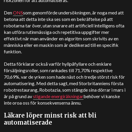
riskzonen för att automatiseras.
Den
ONS
som genomförde undersökningen, är noga med att
betona att detta inte ska ses som en bekräftelse på att
robotarna tar över, utan snarare att artificiell intelligens ofta
kan utföra rutinmässiga och repetitiva uppgifter mer
effektivt när man använder en algoritm som skrivits av en
människa eller en maskin som är dedikerad till en specifik
funktion.
Detta förklarar också varför hyllpåfyllare och enklare
försäljningsroller, som rankades till 71,70% respektive
70,69%, var de yrken som hade näst och tredje störst risk för
automatisering. Med detta sagt, med Storbritanniens första
robotrestaurang, Robotazia, som stängde sina dörrar i mars i
år på grund av
stigande energiräkningar
behöver vi kanske
inte oroa oss för konsekvenserna ännu.
Läkare löper minst risk att bli
automatiserade