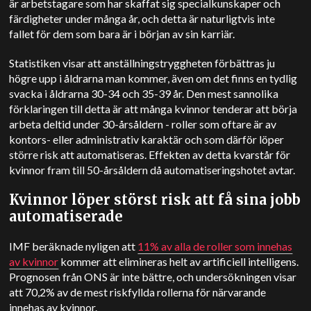
är arbetstagare som har skaffat sig specialkunskaper och
färdigheter under många år, och detta är naturligtvis inte
fallet för dem som bara är i början av sin karriär.
Statistiken visar att anställningstryggheten förbättras ju
högre upp i åldrarna man kommer, även om det finns en tydlig
svacka i åldrarna 30-34 och 35-39 år. Den mest sannolika
förklaringen till detta är att många kvinnor tenderar att börja
arbeta deltid under 30-årsåldern - roller som oftare är av
kontors- eller administrativ karaktär och som därför löper
större risk att automatiseras. Effekten av detta kvarstår för
kvinnor fram till 50-årsåldern då automatiseringshotet avtar.
Kvinnor löper störst risk att få sina jobb
automatiserade
IMF beräknade nyligen att
11% av alla de roller som innehas
av kvinnor
kommer att elimineras helt av artificiell intelligens.
Prognosen från ONS är inte bättre, och undersökningen visar
att 70,2% av de mest riskfyllda rollerna för närvarande
innehas av kvinnor.