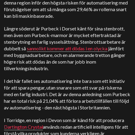
denna region inför den högsta risken för automatisering med
förutsägelser om att så många som 29,46% av rollerna snart
kan bli maskinbaserade.
Längre söderut är Purbeck i Dorset känt för sina stenbrott,
men även om Purbeck-marmor är mycket eftertraktad är
stenbrytning en farlig sysselsättning. Stenbrottsarbetare är
dubbelt så
sannolikt kommer att dödas i en olycka
jämfört
med byggnadsarbetare, och en alarmerande tretton gånger
högre risk att dödas än de som har jobb inom
tillverkningsindustrin.
I det här fallet ses automatisering inte bara som ett initiativ
för att spara pengar, utan snarare som ett svar på riskerna
med en farlig industri. Det är av denna anledning som Purbeck
har en total risk på 21,04% att förlora arbetstillfällen till följd
av automatisering - den näst högsta i Storbritannien.
I Torridge, en region i Devon som är känd för att producera
Dartington Crystal
används redan artificiell intelligens för att
förstå vilka produkter som kunderna verkligen är