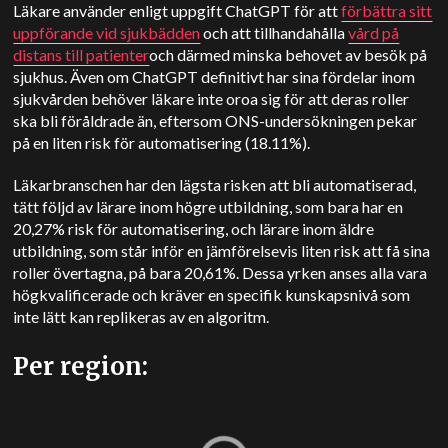
Läkare använder enligt uppgift ChatGPT för att
förbättra sitt
uppförande vid sjukbädden
och att tillhandahålla
vård på
distans till patienter
och därmed minska behovet av besök på
sjukhus. Även om ChatGPT definitivt har sina fördelar inom
sjukvården behöver läkare inte oroa sig för att deras roller
ska bli föråldrade än, eftersom ONS-undersökningen pekar
på en liten risk för automatisering (18.11%).
Läkarbranschen har den lägsta risken att bli automatiserad,
tätt följd av lärare inom högre utbildning, som bara har en
20,27% risk för automatisering, och lärare inom äldre
utbildning, som står inför en jämförelsevis liten risk att få sina
roller övertagna, på bara 20,61%. Dessa yrken anses alla vara
högkvalificerade och kräver en specifik kunskapsnivå som
inte lätt kan replikeras av en algoritm.
Per region: