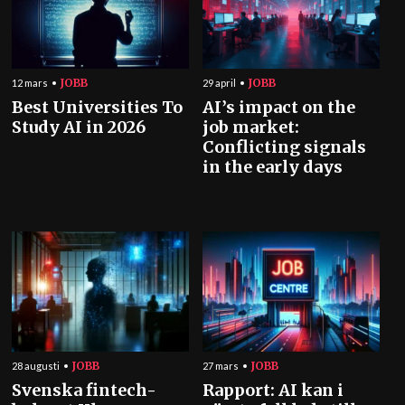
JOBB
JOBB
12 mars
29 april
Best Universities To
AI’s impact on the
Study AI in 2026
job market:
Conflicting signals
in the early days
JOBB
JOBB
28 augusti
27 mars
Svenska fintech-
Rapport: AI kan i