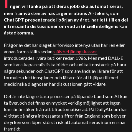
I
ngen vill tänka på att deras jobb ska automatiseras,
men framväxten av nästa generations AI-teknik, som
ChatGPT presenterade i början av året, har lett till en del
intressanta diskussioner om vad artificiell intelligens kan
åstadkomma.
Frågor av det här slaget är förvisso inte nya utan har i en eller
annan form ställts sedan
självbetjäningskassor
introducerades i våra butiker redan 1986. Men med DALL-E
som kan skapa realistiska bilder och unika konstverk på bara
några sekunder, och ChatGPT som används av lärare för att
formulera lektionsplaner och läkare för att hjälpa till med
medicinska diagnoser, har diskussionen gått vidare.
Det är inte längre bara processer på löpande band som AI kan
ta över, och det finns en mycket verklig möjlighet att ingen
karriär är säker från att bli automatiserad. På DailyAI.com har
vi tittat på några intressanta siffror från England som belyser
de yrken som löper störst risk att automatiseras inom en snar
framtid: