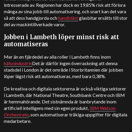
intresserade av. Regionen har dock en 19,85% risk att förlora
många av sina jobb till automatisering, och snart kan det vara
så att dess handgjorda och
handblåst
glasbitar ersätts till stor
del av maskintillverkade varor.
Jobben i Lambeth löper minst risk att
automatiseras
Mer än en fjärdedel av alla roller i Lambeth finns inom
hälsoindustrin
Det är därför ingen överraskning att denna
stadsdel i London är det område i Storbritannien där jobben
löper lägst risk att automatiseras, med bara 0,38%.
De kreativa och digitala sektorerna är också viktiga sektorer
i Lambeth, där National Theatre, Southbank Centre och IBM
är hemmahörande. Det sistnämnda är banbrytande inom
artificiell intelligens med sin egen produkt,
IBM Watson
Orchestrate
,
som automatiserar tråkiga uppgifter för digitala
medarbetare.