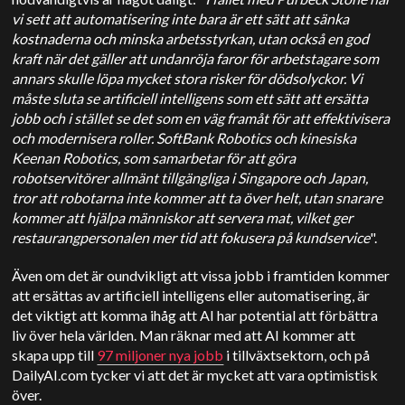
vi sett att automatisering inte bara är ett sätt att sänka
kostnaderna och minska arbetsstyrkan, utan också en god
kraft när det gäller att undanröja faror för arbetstagare som
annars skulle löpa mycket stora risker för dödsolyckor. Vi
måste sluta se artificiell intelligens som ett sätt att ersätta
jobb och i stället se det som en väg framåt för att effektivisera
och modernisera roller. SoftBank Robotics och kinesiska
Keenan Robotics, som samarbetar för att göra
robotservitörer allmänt tillgängliga i Singapore och Japan,
tror att robotarna inte kommer att ta över helt, utan snarare
kommer att hjälpa människor att servera mat, vilket ger
restaurangpersonalen mer tid att fokusera på kundservice
".
Även om det är oundvikligt att vissa jobb i framtiden kommer
att ersättas av artificiell intelligens eller automatisering, är
det viktigt att komma ihåg att AI har potential att förbättra
liv över hela världen. Man räknar med att AI kommer att
skapa upp till
97 miljoner nya jobb
i tillväxtsektorn, och på
DailyAI.com tycker vi att det är mycket att vara optimistisk
över.