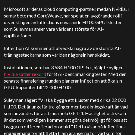
Microsoft är deras cloud computing-partner, medan Nvidia, i
samarbete med CoreWeave, har spelat en avgörande roll i
utvecklingen av Inflections nuvarande H100 GPU-kluster,
som Suleyman anser vara världens största för AI-
applikationer.
Inflection AI kommer att utveckla några av de största AI-
träningsstackarna som världen någonsin har skådat.
Installationen, som har 3.584 H100 GPU:er, hjälpte nyligen
Nvidia sätter rekord
för 8 AI-benchmarkingtester. Med den
senaste finansieringsrundan planerar Inflection att öka sin
GPU-kapacitet till 22.000 H100.
Suleyman säger: "Vi ska bygga ett kluster med cirka 22 000
H100. Det är ungefär tre gånger mer beräkningskraft än vad
som användes för att träna hela GPT-4. Hastighet och skala
är det som verkligen kommer att göra det möjligt för oss att
bygga en differentierad produkt." Detta visar på Inflections
engagemang för att flytta fram gränserna för vad som för