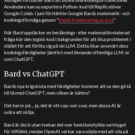
Användare kan nu exportera Python-kod till Replit utöver
Google Colab. I juni förstärkte Google Bards matematik- och
kodningsförmåga genom "
implicit exekvering av kod
."
När Bard upptäcker en beräknings- eller matematikrelaterad
fråga kör den logisk kod i bakgrunden för att lösa problemet i
stället för att förlita sig på sin LLM. Detta ökar avsevärt dess
kodningsfärdigheter jämfört med liknande offentliga LLM: er
som ChatGPT.
Bard vs ChatGPT
Bards nya krigskista med färdigheter kommer att se den gå tå
till tå med ChatGPT, men vilken är bättre?
Det beror på ... ja, det är ett cop-out-svar, men dessa AI är
svåra att skilja.
Bard är dock utan tvekan det mer funktionsfyllda verktyget
för tillfället, medan OpenAI verkar vara nöjda med att vila på