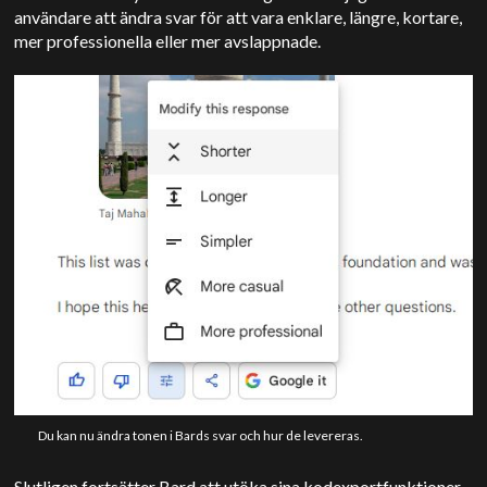
användare att ändra svar för att vara enklare, längre, kortare,
mer professionella eller mer avslappnade.
Du kan nu ändra tonen i Bards svar och hur de levereras.
Slutligen fortsätter Bard att utöka sina kodexportfunktioner.