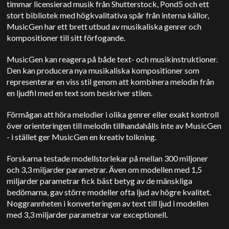
timmar licensierad musik från Shutterstock, Pond5 och ett
stort bibliotek med högkvalitativa spår från interna källor,
MusicGen har ett brett utbud av musikaliska genrer och
kompositioner till sitt förfogande.
MusicGen kan reagera på både text- och musikinstruktioner.
Den kan producera nya musikaliska kompositioner som
representerar en viss stil genom att kombinera melodin från
en ljudfil med en text som beskriver stilen.
Förmågan att höra melodier i olika genrer eller exakt kontroll
över orienteringen till melodin tillhandahålls inte av MusicGen
- i stället ger MusicGen en kreativ tolkning.
Forskarna testade modellstorlekar på mellan 300 miljoner
och 3,3 miljarder parametrar.
Även om modellen med 1,5
miljarder parametrar fick bäst betyg av de mänskliga
bedömarna, gav större modeller ofta ljud av högre kvalitet.
Noggrannheten i konverteringen av text till ljud i modellen
med 3,3 miljarder parametrar var exceptionell.