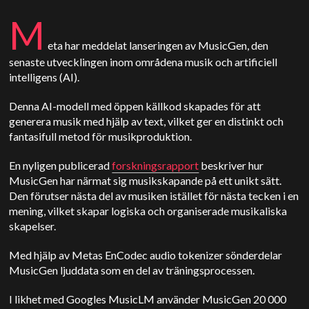
M
eta har meddelat lanseringen av MusicGen, den
senaste utvecklingen inom områdena musik och artificiell
intelligens (AI).
Denna AI-modell med öppen källkod skapades för att
generera musik med hjälp av text, vilket ger en distinkt och
fantasifull metod för musikproduktion.
En nyligen publicerad
forskningsrapport
beskriver hur
MusicGen har närmat sig musikskapande på ett unikt sätt.
Den förutser nästa del av musiken istället för nästa tecken i en
mening, vilket skapar logiska och organiserade musikaliska
skapelser.
Med hjälp av Metas EnCodec audio tokenizer sönderdelar
MusicGen ljuddata som en del av träningsprocessen.
I likhet med Googles MusicLM använder MusicGen 20 000