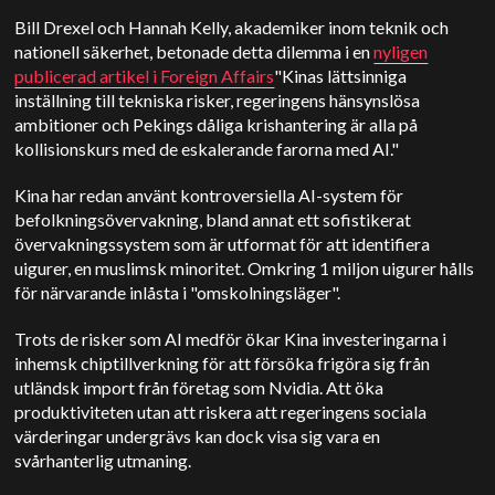
Bill Drexel och Hannah Kelly, akademiker inom teknik och
nationell säkerhet, betonade detta dilemma i en
nyligen
publicerad artikel i Foreign Affairs
"Kinas lättsinniga
inställning till tekniska risker, regeringens hänsynslösa
ambitioner och Pekings dåliga krishantering är alla på
kollisionskurs med de eskalerande farorna med AI."
Kina har redan använt kontroversiella AI-system för
befolkningsövervakning, bland annat ett sofistikerat
övervakningssystem som är utformat för att identifiera
uigurer, en muslimsk minoritet. Omkring 1 miljon uigurer hålls
för närvarande inlåsta i "omskolningsläger".
Trots de risker som AI medför ökar Kina investeringarna i
inhemsk chiptillverkning för att försöka frigöra sig från
utländsk import från företag som Nvidia. Att öka
produktiviteten utan att riskera att regeringens sociala
värderingar undergrävs kan dock visa sig vara en
svårhanterlig utmaning.