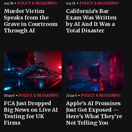
POLICY & REGLERING
POLICY & REGLERING
maj 08
maj 01
Murder Victim
California’s Bar
Speaks from the
Exam Was Written
Grave in Courtroom
by AI And It Was a
Through AI
Total Disaster
POLICY & REGLERING
POLICY & REGLERING
30 april
23 april
FCA Just Dropped
Apple’s AI Promises
Big News on Live AI
Just Got Exposed —
Testing for UK
Here’s What They’re
Firms
Not Telling You