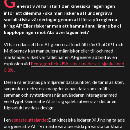
G
enerativ AI har ställt den kinesiska regeringen
inför ett dilemma - ska man riskera att undergräva
socialistiska värderingar genom att lätta på reglerna
kring AI? Eller riskerar man att hamna ännu längre bak i
kapplöpningen mot AI:s överlägsenhet?
Vi har redan sett hur AI-genererat innehåll från ChatGPT och
Midjourney kan manipulera människor eller till och med
marknader, vilket var fallet när en AI-genererad bild av en
explosion vid
Pentagon fick USA:s marknader att sjunka med
0,3%
.
Dessa AI:er tränas på miljarder datapunkter; de tar in åsikter,
synpunkter och stora mängder annan data som smälts
samman och syntetiseras när användaren interagerar med
verktyget. Generativ AI är i sig självt subversiv - det är en
biprodukt av dess design.
I en
senaste uttalandet
Den kinesiska ledaren Xi Jinping talade
om generativ AI: "Vi måste vara beredda på värsta tänkbara