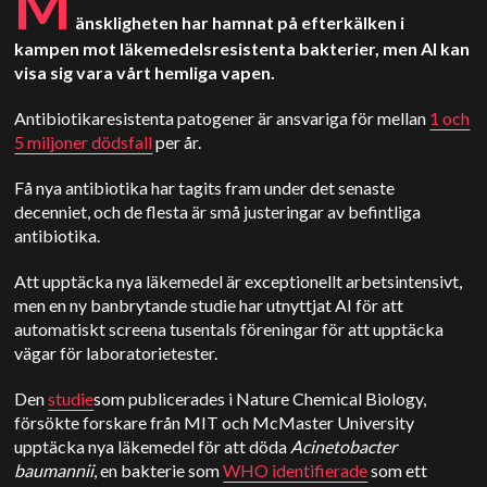
M
änskligheten har hamnat på efterkälken i
kampen mot läkemedelsresistenta bakterier, men AI kan
visa sig vara vårt hemliga vapen.
Antibiotikaresistenta patogener är ansvariga för mellan
1 och
5 miljoner dödsfall
per år.
Få nya antibiotika har tagits fram under det senaste
decenniet, och de flesta är små justeringar av befintliga
antibiotika.
Att upptäcka nya läkemedel är exceptionellt arbetsintensivt,
men en ny banbrytande studie har utnyttjat AI för att
automatiskt screena tusentals föreningar för att upptäcka
vägar för laboratorietester.
Den
studie
som publicerades i Nature Chemical Biology,
försökte forskare från MIT och McMaster University
upptäcka nya läkemedel för att döda
Acinetobacter
baumannii
, en bakterie som
WHO identifierade
som ett