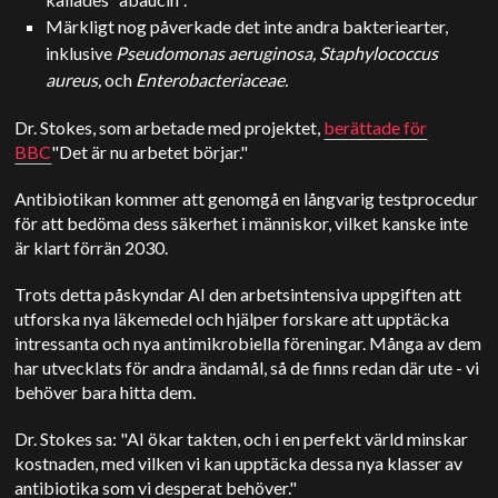
Märkligt nog påverkade det inte andra bakteriearter,
inklusive
Pseudomonas aeruginosa, Staphylococcus
aureus,
och
Enterobacteriaceae.
Dr. Stokes, som arbetade med projektet,
berättade för
BBC
"Det är nu arbetet börjar."
Antibiotikan kommer att genomgå en långvarig testprocedur
för att bedöma dess säkerhet i människor, vilket kanske inte
är klart förrän 2030.
Trots detta påskyndar AI den arbetsintensiva uppgiften att
utforska nya läkemedel och hjälper forskare att upptäcka
intressanta och nya antimikrobiella föreningar. Många av dem
har utvecklats för andra ändamål, så de finns redan där ute - vi
behöver bara hitta dem.
Dr. Stokes sa: "AI ökar takten, och i en perfekt värld minskar
kostnaden, med vilken vi kan upptäcka dessa nya klasser av
antibiotika som vi desperat behöver."