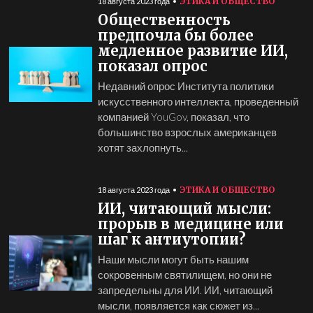
ЭТИКА И ОБЩЕСТВО
18 августа 2023 года
Общественность
предпочла бы более
медленное развитие ИИ,
показал опрос
Недавний опрос Института политики
искусственного интеллекта, проведенный
компанией YouGov, показал, что
большинство взрослых американцев
хотят захлопнуть...
ЭТИКА И ОБЩЕСТВО
18 августа 2023 года
ИИ, читающий мысли:
прорыв в медицине или
шаг к антиутопии?
Наши мысли могут быть нашим
сокровенным святилищем, но они не
запредельны для ИИ. ИИ, читающий
мысли, появляется как сюжет из...