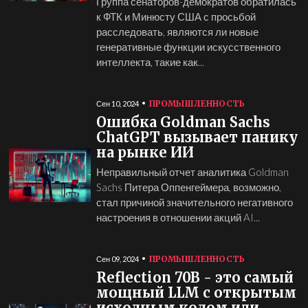
Группа сенаторов-демократов обратилась
к ФТК и Минюсту США с просьбой
расследовать, являются ли новые
генеративные функции искусственного
интеллекта, такие как...
ПРОМЫШЛЕННОСТЬ
Сен 10, 2024
Ошибка Goldman Sachs
ChatGPT вызывает панику
на рынке ИИ
Неправильный отчет аналитика Goldman
Sachs Питера Оппенгеймера, возможно,
стал причиной значительного негативного
настроения в отношении акций AI...
ПРОМЫШЛЕННОСТЬ
Сен 09, 2024
Reflection 70B - это самый
мощный LLM с открытым
исходным кодом или