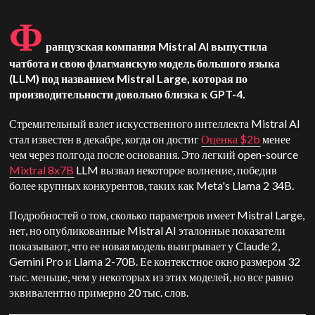
Ф
ранцузская компания Mistral AI выпустила
чатбота и свою флагманскую модель большого языка
(LLM) под названием Mistral Large, которая по
производительности довольно близка к GPT-4.
Стремительный взлет искусственного интеллекта Mistral AI
стал известен в декабре, когда он достиг
Оценка $2b
менее
чем через полгода после основания. Это легкий open-source
Mixtral 8x7B
LLM вызвал некоторое волнение, победив
более крупных конкурентов, таких как Meta's Llama 2 34B.
Подробностей о том, сколько параметров имеет Mistral Large,
нет, но опубликованные Mistral AI эталонные показатели
показывают, что ее новая модель выигрывает у Claude 2,
Gemini Pro и Llama 2-70B. Ее контекстное окно размером 32
тыс. меньше, чем у некоторых из этих моделей, но все равно
эквивалентно примерно 20 тыс. слов.