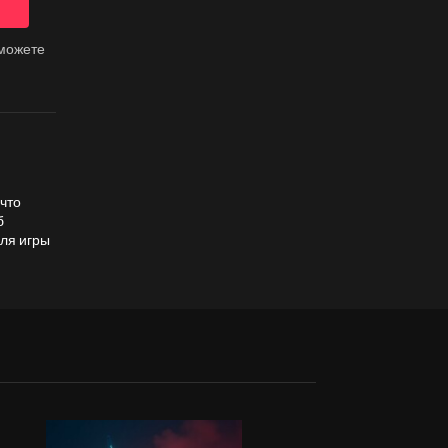
 можете
что
б
для игры