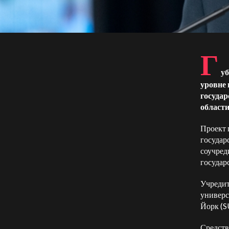
Г
уб
уровне 
госуда
области
Проект 
государ
соучред
государ
Учредит
универс
Йорк (S
Средств