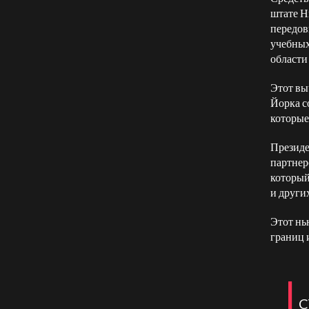
штате Н
передов
учебных
области
Этот вы
Йорка с
которые
Президе
партнер
который
и други
Этот нь
границ 
I
C