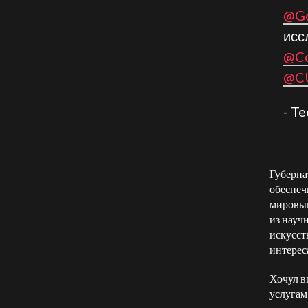
@Go
исс
@Co
@C
- T
Губерна
обеспеч
мировым
из науч
искусст
интерес
Хочул в
услугам