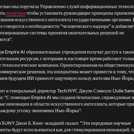
целью она поручила Управлению служб информационных технол
ить
политика
чтобы установить руководящие принципы приемле
ования искусственного интеллекта государственными органами. 
е говорится о необходимости "человеческого надзора" и добавляет
тизированные системы принятия окончательных решений не
ются".
ря Empire AI образовательные учреждения получат доступ к таки
тельным ресурсам, с которыми в настоящее время работают тольк
 технологические компании. Ориентированная на общественную 
 коммерческие решения, эта инициатива может привести к тому, чт
ем будущем ИИ принесет ощутимую пользу жителям Нью-Йорка
нт и генеральный директор Tech:NYC Джули Сэмюэлс (Julie Samu
а: "С помощью Empire AI мы создаем безопасные, справедливые 
ые инновации в области искусственного интеллекта, которые пр
каждому уголку экономики Нью-Йорка".
 SUNY Джон Б. Кинг-младший сказал: "Эти передовые научные
енты будут использоваться как для стимулирования инноваций, та