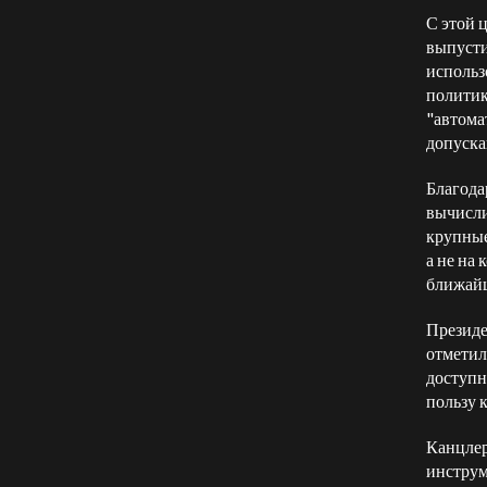
С этой 
выпуст
использ
политик
"автома
допуска
Благода
вычисли
крупные
а не на
ближайш
Президе
отметил
доступн
пользу 
Канцлер
инструм