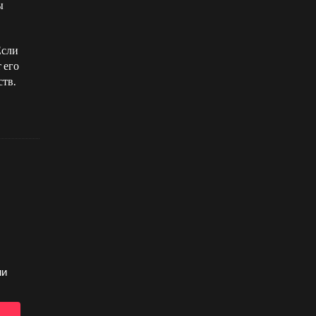
ы
Если
 его
ств.
ии