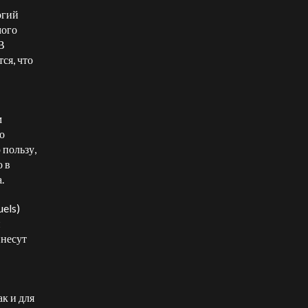
огий
мого
В
ся, что
м
о
пользу,
о в
.
els)
и
инесут
к и для