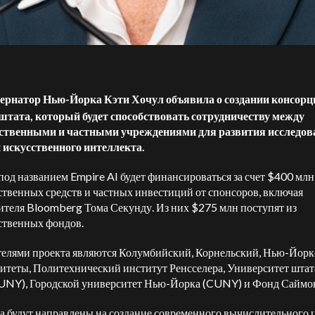
ернатор Нью-Йорка Кэти Хочул объявила о создании консорц
штата, который будет способствовать сотрудничеству между
рственными и частными учреждениями для развития исследов
 искусственного интеллекта.
под названием Empire AI будет финансироваться за счет $400 млн
ственных средств и частных инвестиций от спонсоров, включая
ителя Bloomberg Тома Секунду. Из них $275 млн поступят из
ственных фондов.
елями проекта являются Колумбийский, Корнельский, Нью-Йор
итеты, Политехнический институт Ренсселера, Университет шта
UNY), Городской университет Нью-Йорка (CUNY) и Фонд Саймон
а будут направлены на создание современного вычислительного 