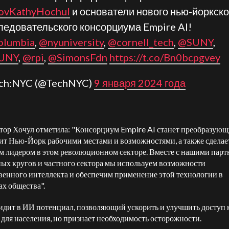
vKathyHochul
и основатели нового нью-йоркско
ледовательского консорциума Empire AI!
lumbia
,
@nyuniversity
,
@cornell_tech
,
@SUNY
,
UNY
,
@rpi
,
@SimonsFdn
https://t.co/Bn0bcpgvey
ech:NYC (@TechNYC)
9 января 2024 года
тор Хочул отметила: "Консорциум Empire AI станет преобразующ
ит Нью-Йорк рабочими местами и возможностями, а также сделае
 лидером в этом революционном секторе. Вместе с нашими пар
ных кругов и частного сектора мы используем возможности
венного интеллекта и обеспечим применение этой технологии в
ах общества".
идит в ИИ потенциал, позволяющий ускорить и улучшить доступ 
 для населения, но признает необходимость осторожности.