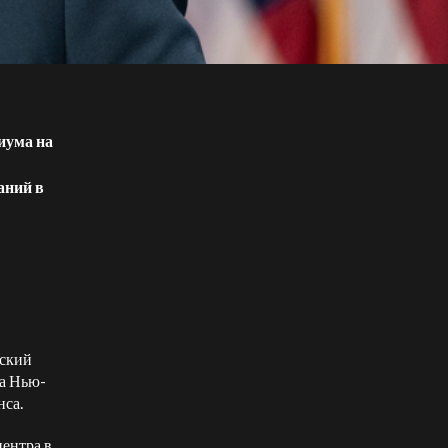
иума на
аний в
кский
та Нью-
са.
центра в