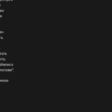
я
ва
 в
ью-
а,
тать
кта,
аймонса
логиям".
рение