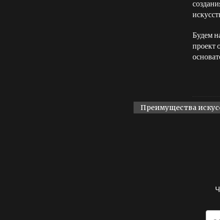
создани
искусст
Будем н
проект 
основат
Преимущества искус
Ч