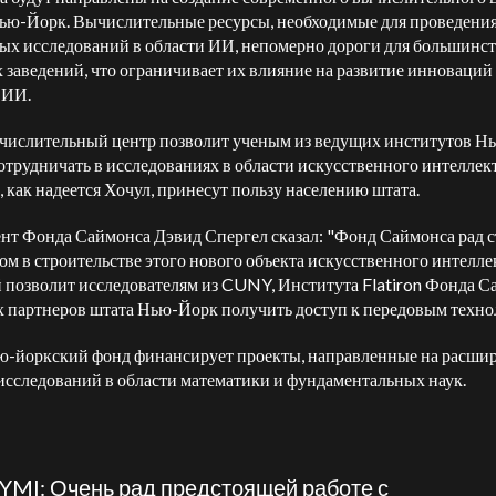
ью-Йорк. Вычислительные ресурсы, необходимые для проведени
ых исследований в области ИИ, непомерно дороги для большинст
 заведений, что ограничивает их влияние на развитие инноваций
 ИИ.
числительный центр позволит ученым из ведущих институтов Н
отрудничать в исследованиях в области искусственного интеллект
, как надеется Хочул, принесут пользу населению штата.
нт Фонда Саймонса Дэвид Спергел сказал: "Фонд Саймонса рад с
ом в строительстве этого нового объекта искусственного интелле
 позволит исследователям из CUNY, Института Flatiron Фонда С
х партнеров штата Нью-Йорк получить доступ к передовым техно
ю-йоркский фонд финансирует проекты, направленные на расши
исследований в области математики и фундаментальных наук.
YMI: Очень рад предстоящей работе с