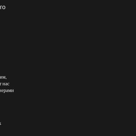
го
им,
т нас
тнерами
к