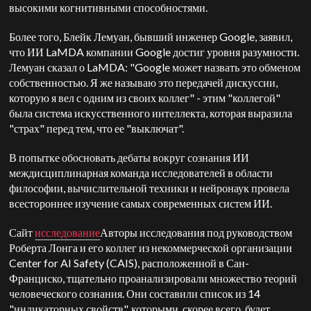
высокими когнитивными способностями.
Более того, Блейк Лемуан, бывший инженер Google, заявил,
что ИИ LaMDA компании Google достиг уровня разумности.
Лемуан сказал о LaMDA: "Google может назвать это обменом
собственностью. Я же называю это передачей дискуссии,
которую я вел с одним из своих коллег" - этим "коллегой"
была система искусственного интеллекта, которая выразила
"страх" перед тем, что ее "выключат".
В попытке обосновать дебаты вокруг сознания ИИ
междисциплинарная команда исследователей в области
философии, вычислительной техники и нейронаук провела
всестороннее изучение самых современных систем ИИ.
Сайт
исследование
Авторы исследования под руководством
Роберта Лонга и его коллег из некоммерческой организации
Center for AI Safety (CAIS), расположенной в Сан-
Франциско, тщательно проанализировали множество теорий
человеческого сознания. Они составили список из 14
"индикаторных свойств", которыми, скорее всего, будет