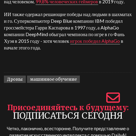
над человеком.
99,8% человеческих геймеров
в 2019 году.
ИИ также одержал решающие победы над людьми в шахматах
и го. Суперкомпьютер Deep Blue компании IBM победил
гроссмейстера Гарри Каспарова в 1997 году, а AlphaGo
компании DeepMind обыграл чемпиона по игре в го Фань
Хуэя в 2015 году - хотя человек
игрок победил AlphaGo
в
начале этого года.
Дроны
машинное обучение
Присоединяйтесь к будущему
ПОДПИСАТЬСЯ СЕГОДНЯ
Четко, лаконично, всесторонне. Получите представление о
развитии искусственного интеллекта с помощью
DailyAI