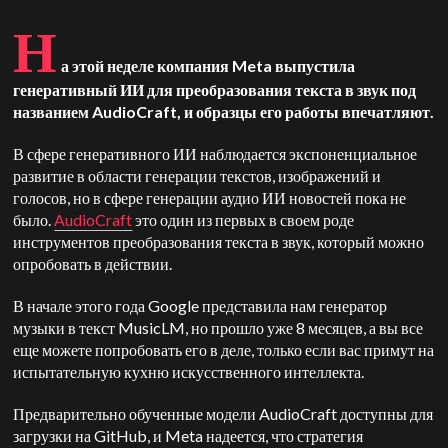
Н
а этой неделе компания Meta выпустила
генеративный ИИ для преобразования текста в звук под
названием AudioCraft, и образцы его работы впечатляют.
В сфере генеративного ИИ наблюдается экспоненциальное
развитие в области генерации текстов, изображений и
голосов, но в сфере генерации аудио ИИ новостей пока не
было.
AudioCraft
это один из первых в своем роде
инструментов преобразования текста в звук, который можно
опробовать в действии.
В начале этого года Google представила нам генератор
музыки в текст MusicLM, но прошло уже 8 месяцев, а вы все
еще можете попробовать его в деле, только если вас примут на
испытательную кухню искусственного интеллекта.
Предварительно обученные модели AudioCraft доступны для
загрузки на GitHub, и Meta надеется, что стратегия