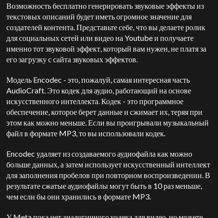
Возможность бесплатно генерировать звуковые эффекты из
текстовых описаний будет иметь огромное значение для
создателей контента. Представьте себе, что вы делаете ролик
для социальных сетей или видео на Youtube и получаете
именно тот звуковой эффект, который вам нужен, не платя за
его загрузку с сайта звуковых эффектов.
Модель Encodec - это, пожалуй, самая интересная часть
AudioCraft. Это кодек для аудио, работающий на основе
искусственного интеллекта. Кодек - это программное
обеспечение, которое берет данные и сжимает их, теряя при
этом как можно меньше. Если вы проигрывали музыкальный
файл в формате MP3, то вы использовали кодек.
Encodec удаляет из создаваемого аудиофайла как можно
больше данных, а затем использует искусственный интеллект
для заполнения пробелов при повторном воспроизведении. В
результате сжатые аудиофайлы могут быть в 10 раз меньше,
чем если бы они хранились в формате MP3.
У Meta пока нет аналогичного кодека для видео, но можете