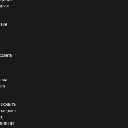
ингом
eave
давать
жила
ита
Заходить
 здорово
о,
аний на