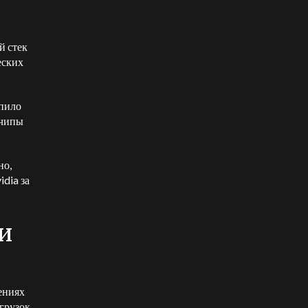
й стек
еских
епило
 чипы
но,
dia за
и
ениях
грузок.