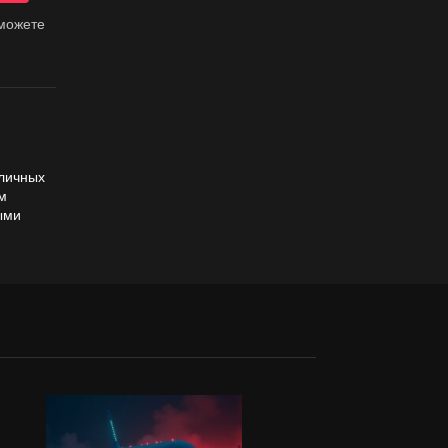
 можете
зличных
ем
ыми