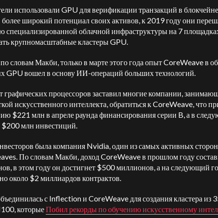
ели использовали GPU для верификации транзакций в блокчейне
 более широкий потенциал своих активов, к 2019 году они переш
ю специализированной облачной инфраструктуры на 7 площадках
ать крупномасштабные кластеры GPU.
 по словам Макби, только в марте этого года опыт CoreWeave в о
х GPU вошел в основу ИИ-операций больших технологий.
 графических процессоров заставил многие компании, занимаю
ткой искусственного интеллекта, обратиться к CoreWeave, что пр
ию $221 млн в апреле раунда финансирования серии B, а в след
- $200 млн инвестиций.
нвесторов была компания Nvidia, один из самых активных сторо
ves. По словам Макби, доход CoreWeave в прошлом году соста
ов, в этом году он достигнет $500 миллионов, а на следующий г
но около $2 миллиардов контрактов.
объединилась с Inflection и CoreWeave для создания кластера из 
100, которые
Побил рекорды по обучению искусственному интел