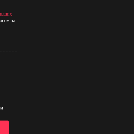
ольших
осом на
ии