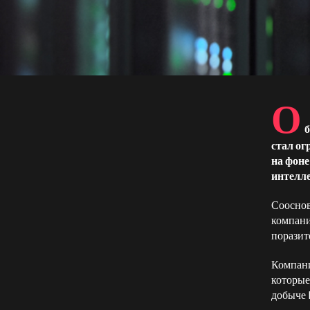
О
стал ог
на фоне
интелл
Сооснов
компани
поразит
Компани
которые
добыче 