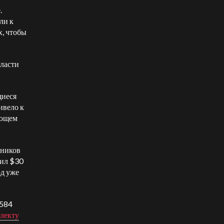
.
ли к
, чтобы
бласти
щиеся
ивело к
ующем
нников
вил $30
од уже
3584
лекту