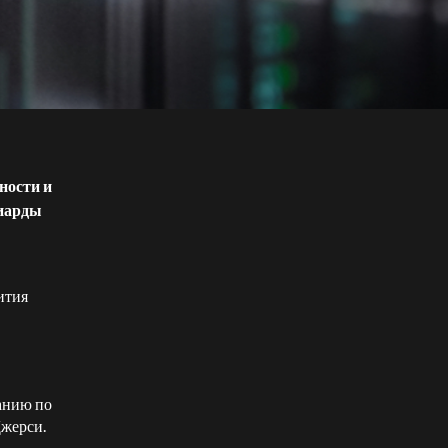
ности и
лиарды
ития
анию по
Джерси.