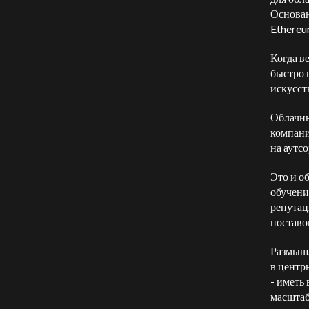
Основан
Ethereu
Когда в
быстро 
искусст
Облачны
компани
на аутс
Это и о
обучени
репутац
поставок
Размышл
в центры
- иметь
масштаб