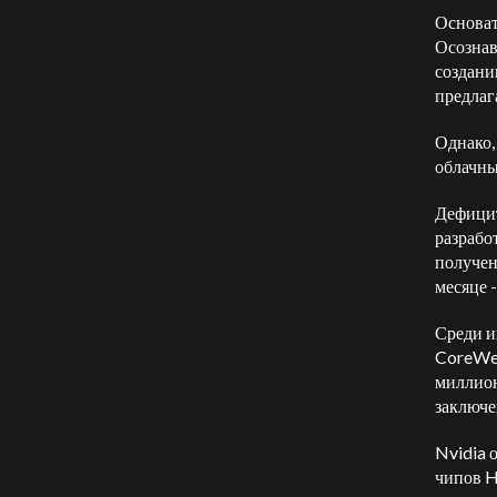
Основат
Осознав
создани
предлаг
Однако,
облачны
Дефицит
разрабо
получен
месяце 
Среди и
CoreWea
миллион
заключе
Nvidia 
чипов H