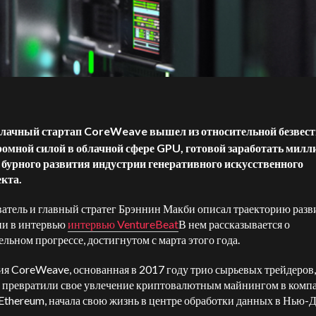
блачный стартап CoreWeave вышел из относительной безвест
ромной силой в облачной сфере GPU, готовой заработать мил
 бурного развития индустрии генеративного искусственного
екта.
атель и главный стратег Брэннин Макби описал траекторию разв
и в интервью
интервью VentureBeat
В нем рассказывается о
ельном прогрессе, достигнутом с марта этого года.
я CoreWeave, основанная в 2017 году трио сырьевых трейдеров,
 превратили свое увлечение криптовалютным майнингом в комп
Ethereum, начала свою жизнь в центре обработки данных в Нью-