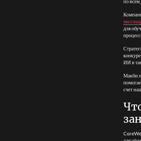
по всем
Компани
миллиар
для обу
процесс
Стратег
конкуре
ИИ в та
Макби п
помогае
счет наш
Что
за
CoreWea
для обл