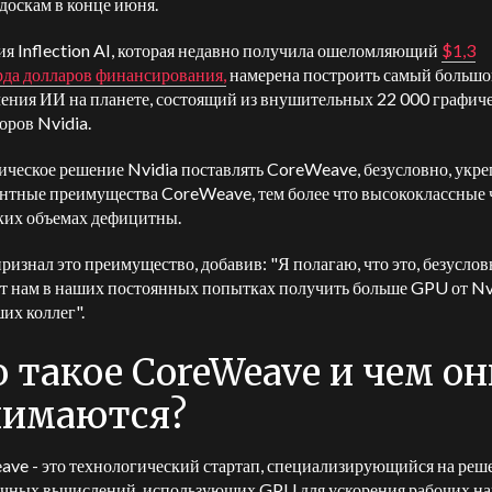
 доскам в конце июня.
я Inflection AI, которая недавно получила ошеломляющий
$1,3
да долларов финансирования,
намерена построить самый большо
чения ИИ на планете, состоящий из внушительных 22 000 графич
оров Nvidia.
ическое решение Nvidia поставлять CoreWeave, безусловно, укр
нтные преимущества CoreWeave, тем более что высококлассные
ких объемах дефицитны.
ризнал это преимущество, добавив: "Я полагаю, что это, безуслов
т нам в наших постоянных попытках получить больше GPU от Nvi
их коллег".
 такое CoreWeave и чем он
нимаются?
ve - это технологический стартап, специализирующийся на реш
ачных вычислений, использующих GPU для ускорения рабочих на