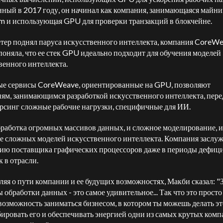
ный в 2017 году, он начинал как компания, занимающаяся майн
m и использующая GPU для проверки транзакций в блокчейне.
етер поднял паруса искусственного интеллекта, компания CoreW
поняла, что ее стек GPU идеально подходит для обучения моделей
венного интеллекта.
е сервисы CoreWeave, ориентированные на GPU, позволяют
ям, занимающимся разработкой искусственного интеллекта, пере
орсинг сложные рабочие нагрузки, специфичные для ИИ.
бработка огромных массивов данных, и сложное моделирование, и
е сложных моделей искусственного интеллекта. Компания заслу
ию поставщика графических процессоров даже в периоды дефиц
 в отрасли.
яя о пути компании и ее будущих возможностях, Макби сказал: "
 обработки данных - это самое удивительное... Так что это просто
 возможность заниматься бизнесом, в котором ты можешь делать эт
ировать его и обеспечивать энергией одни из самых крутых комп