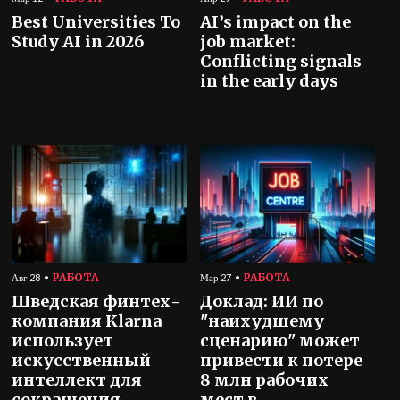
Best Universities To
AI’s impact on the
Study AI in 2026
job market:
Conflicting signals
in the early days
РАБОТА
РАБОТА
Авг 28
Мар 27
Шведская финтех-
Доклад: ИИ по
компания Klarna
"наихудшему
использует
сценарию" может
искусственный
привести к потере
интеллект для
8 млн рабочих
сокращения
мест в