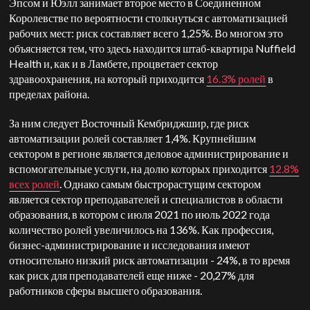
Эпсом и Юэлл занимает второе место в Соединенном
Королевстве по вероятности столкнуться с автоматизацией
рабочих мест: риск составляет всего 1,25%. Во многом это
объясняется тем, что здесь находится штаб-квартира Nuffield
Health и, как и в Ламбете, процветает сектор
здравоохранения, на который приходится
16.3% ролей
в
пределах района.
За ним следует Восточный Кембриджшир, где риск
автоматизации ролей составляет 1,4%. Крупнейшим
сектором в регионе является деловое администрирование и
вспомогательные услуги, на долю которых приходится
12.8%
всех ролей
. Однако самым быстрорастущим сектором
является сектор преподавателей и специалистов в области
образования, в котором с июля 2021 по июль 2022 года
количество ролей увеличилось на 136%. Как профессия,
бизнес-администрирование и исследования имеют
относительно низкий риск автоматизации - 24%, в то время
как риск для преподавателей еще ниже - 20,27% для
работников сферы высшего образования.