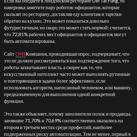
Если вы обедаете в лондонском ресторане Din Tai Fung, то
наверняка заметите пару роботов-официантов, которые
скользят по ресторану, доставляя еду клиентам и тарелки
обратно на кухню. Это может показаться довольно
футуристичным, но скоро это может стать нормой: считается,
что 72,81% рабочих мест официантов и официанток могут
быть автоматизированы.
Сайт
ONS
Компания, проводившая опрос, подчеркивает, что
это не должно рассматриваться как подтверждение того, что
роботы захватывают власть, а скорее как то, что
искусственный интеллект часто может выполнять рутинные
и повторяющиеся задачи более эффективно, если
использовать алгоритм, написанный человеком, или машину,
предназначенную для выполнения одной конкретной
функции.
Это также объясняет, почему заполнители полок и продавцы,
занявшие 71,70% и 70,69% соответственно, оказались на
втором и третьем местах среди профессий, наиболее
подверженных риску автоматизации. Тем не менее, первый в