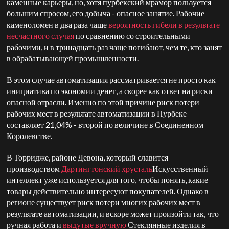
каменные карьеры, но, хотя пурбекский мрамор пользуется
большим спросом, его добыча - опасное занятие. Рабочие
каменоломен в два раза чаще
вероятность гибели в результате
несчастного случая
по сравнению со строительными
рабочими, и в тринадцать раз чаще погибают, чем те, кто занят
в обрабатывающей промышленности.
В этом случае автоматизация рассматривается не просто как
инициатива по экономии денег, а скорее как ответ на риски
опасной отрасли. Именно по этой причине риск потери
рабочих мест в результате автоматизации в Пурбеке
составляет 21,04% - второй по величине в Соединенном
Королевстве.
В Торридже, районе Девона, который славится
производством
Дартингтонский хрусталь
Искусственный
интеллект уже используется для того, чтобы понять, какие
товары действительно интересуют покупателей. Однако в
регионе существует риск потери многих рабочих мест в
результате автоматизации, и вскоре может произойти так, что
ручная работа и
выдутые вручную
Стеклянные изделия в