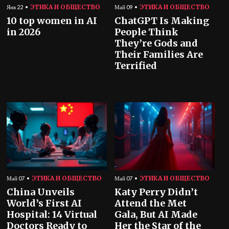
ЭТИКА И ОБЩЕСТВО
ЭТИКА И ОБЩЕСТВО
Янв 22
Май 09
10 top women in AI
ChatGPT Is Making
in 2026
People Think
They’re Gods and
Their Families Are
Terrified
ЭТИКА И ОБЩЕСТВО
ЭТИКА И ОБЩЕСТВО
Май 07
Май 07
China Unveils
Katy Perry Didn’t
World’s First AI
Attend the Met
Hospital: 14 Virtual
Gala, But AI Made
Doctors Ready to
Her the Star of the