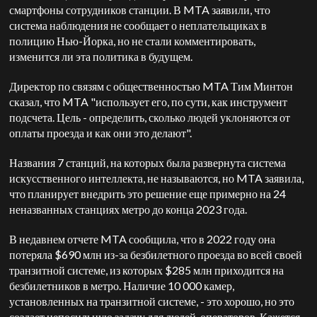
смартфоны сотрудников станции. В MTA заявили, что
система наблюдения не сообщает о неплательщиках в
полицию Нью-Йорка, но не стали комментировать,
изменится ли эта политика в будущем.
Директор по связям с общественностью MTA Тим Минтон
сказал, что MTA "использует его, по сути, как инструмент
подсчета. Цель - определить, сколько людей уклоняются от
оплаты проезда и как они это делают".
Названия 7 станций, на которых была развернута система
искусственного интеллекта, не называются, но MTA заявила,
что планирует внедрить это решение еще примерно на 24
неназванных станциях метро до конца 2023 года.
В недавнем отчете MTA сообщила, что в 2022 году она
потеряла $690 млн из-за безбилетного проезда во всей своей
транзитной системе, из которых $285 млн приходится на
безбилетников в метро. Наличие 10 000 камер,
установленных на транзитной системе, - это хорошо, но это
создает непосильную задачу для людей-операторов. Кажется,