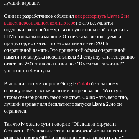
лучший вариант.
Один из разработчиков объяснил
как развернуть Llama 2 на
вашем персональном компьютере
но его результаты
подчеркивают проблему, связанную с попыткой запустить
LLM на локальной машине. Он не указал используемый
процессор, но сказал, что его машина имеет 20 ГБ
оперативной памяти. Это приличный объем оперативной
памяти, но загрузка модели заняла 51 секунду, а на генерацию
ответа из 250 символов на вопрос "В чем смысл жизни?"
ушло почти 4 минуты.
Выполнив тот же запрос в Google
Colab
бесплатному
сервису облачных вычислений потребовалось 16 секунд,
чтобы сгенерировать такой же ответ. Colab - это, вероятно,
лучший вариант для бесплатного запуска Llama 2, но он
ограничен.
Так что Meta, по сути, говорит: "Эй, наш инструмент
бесплатный! Заплатите этим парням, чтобы они запустили
модель на своих GPU, и тогда они смогут заплатить нам".