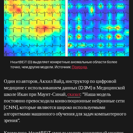
HeartBEiT (D) выделяет конкретные аномальные области более
точно, чем другие модели. Источник:
Природа
.
Один из авторов, Акхил Вайд, инструктор по цифровой
медицине с использованием данных (D3M) в Медицинской
школе Икан при Маунт-Синай,
сказал
: "Наша модель
постоянно превосходила конволюционные нейронные сети
[CNN], которые являются широко используемыми
алгоритмами машинного обучения для задач компьютерного
зрения".
Кроме того, HeartBEiT смог выделить конкретный участок