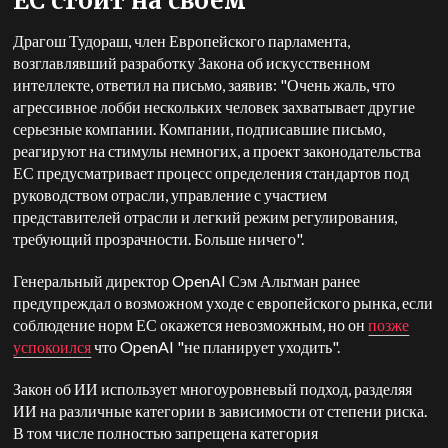
ЕС стоит на своем
Драгош Тудораш, член Европейского парламента,
возглавлявший разработку Закона об искусственном
интеллекте, ответил на письмо, заявив: "Очень жаль, что
агрессивное лобби нескольких человек захватывает другие
серьезные компании. Компании, подписавшие письмо,
реагируют на стимулы немногих, а проект законодательства
ЕС предусматривает процесс определения стандартов под
руководством отрасли, управление с участием
представителей отрасли и легкий режим регулирования,
требующий прозрачности. Больше ничего".
Генеральный директор OpenAI Сэм Альтман ранее
предупреждал о возможном уходе с европейского рынка, если
соблюдение норм ЕС окажется невозможным, но он
позже
успокоился
что OpenAI "не планирует уходить".
Закон об ИИ использует многоуровневый подход, разделяя
ИИ на различные категории в зависимости от степени риска.
В том числе полностью запрещена категория