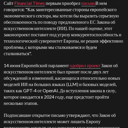
Сайт
Financial Times
первым приобрел
письмо
В нем
говорится: "Как заинтересованные стороны европейского
экономического сектора, мы хотели бы выразить серьезную
обеспокоенность по поводу предложенного ЕС Закона об
искусственном интеллекте (ИИ). По нашей оценке, этот
законопроект поставит под угрозу конкурентоспособность и
технологический суверенитет Европы, не решив эффективно
проблемы, с которыми мы сталкиваемся и будем
сталкиваться".
14 июня Европейский парламент
одобрил проект
Закон об
искусственном интеллекте был принят после двух лет
обсуждений и изменений, касающихся относительно новых
моделей ИИ на больших языках (LLM) и базовых моделей,
таких как GPT-4 от OpenAI. До вступления закона в силу,
которое ожидается в 2024 году, еще предстоит пройти
несколько этапов.
Подписавшие открытое письмо утверждают, что Закон об
искусственном интеллекте может лишить Европу
возможности оставаться на переднем крае технологических