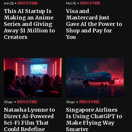
INDUSTRIE
INDUSTRIE
mei 02
Mei 01
This AI Startup Is
Visa and
Making an Anime
Mastercard Just
Series and Giving
Gave AI the Power to
Away $1 Million to
Shop and Pay for
Creators
You
INDUSTRIE
INDUSTRIE
30 apr
30 apr
Natasha Lyonne to
Singapore Airlines
Direct AI-Powered
Is Using ChatGPT to
Sci-Fi Film That
Make Flying Way
Could Redefine
Smarter