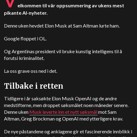
V
elkommen til vår oppsummering av ukens mest
pikante AI-nyheter.
Denne uken hevdet Elon Musk at Sam Altman lurte ham.
Google floppet i OL.
Og Argentinas president vil bruke kunstig intelligens til å
forutsi kriminalitet.
La oss grave oss ned i det.
Tilbake i retten
Tidligere i år saksøkte Elon Musk OpenAI og de andre
medstifterne, men droppet søksmålet noen måneder senere.
Denne uken
Musk leverte inn et nytt søksmål
mot Sam
Altman, Greg Brockman og OpenAI med ytterligere krav.
De nye påstandene og anklagene gir et fascinerende innblikk i