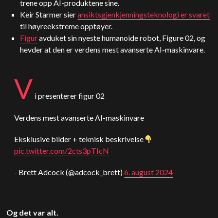
trene opp AI-produktene sine.
Keir Starmer sier
ansiktsgjenkjenningsteknologi er svaret
til høyreekstreme opptøyer.
Figur
avduket sin nyeste humanoide robot, Figure 02, og
hevder at den er verdens mest avanserte AI-maskinvare.
V
i presenterer figur 02
Verdens mest avanserte AI-maskinvare
Eksklusive bilder + teknisk beskrivelse
pic.twitter.com/2cts3pTIcN
- Brett Adcock (@adcock_brett)
6. august 2024
Og det var alt.