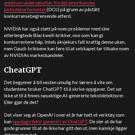
antitrust-undersøkelser fra det amerikanske
justisdepartementet
(DOJ) på grunn av påstått
konkurransebegrensende atferd.
NVIDIA har også støtt på noen problemer med sine
etterlengtede Blackwell-brikker, noe som kan gi
konkurrentene håp. Intels aksjekurs falt kraftig denne uken,
men Gaudi-brikkene kan føre til at selskapet tar tilbake noen
av NVIDIAs markedsandeler.
CheatGPT
Det begynner å bli nesten umulig for lærere å vite om
studentene bruker ChatGPT til å skrive oppgaver. Det ser
ikke ut til å finnes nøyaktige AI-genererte tekstdetektorer.
Eller gjør de det?
Det viser seg at OpenAI i over et år har hatt et verktøy som
kan
oppdage tekst generert av
ChatGPT
. De sier at de har
gode grunner til at de ikke har gitt den ut, men kanskje ligger
det noe mer bak.