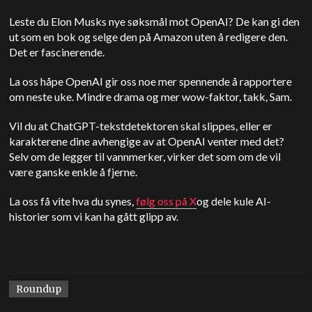
Leste du Elon Musks nye søksmål mot OpenAI? De kan gi den
ut som en bok og selge den på Amazon uten å redigere den.
Det er fascinerende.
La oss håpe OpenAI gir oss noe mer spennende å rapportere
om neste uke. Mindre drama og mer wow-faktor, takk, Sam.
Vil du at ChatGPT-tekstdetektoren skal slippes, eller er
karakterene dine avhengige av at OpenAI venter med det?
Selv om de legger til vannmerker, virker det som om de vil
være ganske enkle å fjerne.
La oss få vite hva du synes,
følg oss på X
og dele kule AI-
historier som vi kan ha gått glipp av.
Roundup