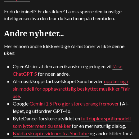
Er du kriminell? Er du sikker? La oss spørre den kunstige
intelligensen hva den tror du kan finne på i fremtiden.
Andre nyheter...
Her er noen andre klikkverdige AI-historier vi likte denne
uken:
OpenAI sier at den amerikanske regjeringen vil
få se
ChatGPT
5
før noen andre.
AI-musikkoppstartsselskapet Suno hevder
opplæring i
sin modell for opphavsrettslig beskyttet musikk er "fair
use
.
Google
Gemini
1.5 Pro gjør store sprang fremover
i AI-
løpet, og utfordrer GPT-4o.
ByteDance-forskere utviklet en
full duplex språkmodell
som lytter mens du snakker
for en mer naturlig dialog.
Nvidia skrapte videoer fra YouTube
og andre kilder for å