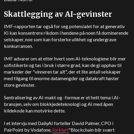
Skattlegging av AI-gevinster
IMF-rapporten tar også for seg potensialet for at generativ
KI kan konsentrere rikdom i hendene på noen få dominerende
selskaper, noe som kan forsterke ulikhet og undergrave
konkurransen.
IMF advarer om at etter hvert som AI-teknologiene blir mer
sofistikerte og tas i bruk i større grad, kan de gi opphav til
markeder der "vinneren tar alt", der et lite antall selskaper
med tilgang til enorme datamengder og datakraft høster
store gevinster.
Sentralisering av AI-makt og -formue er et hett tema i AI-
bransjen, selv om blokkjedeteknologi og AI med åpen
kildekode kan motvirke dette.
I et intervju med DailyAI forteller David Palmer, CPO i
PairPoint by Vodafone,
forklart
"Blockchain blir svært