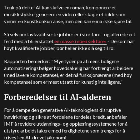
Tenk på dette: AI kan skrive en roman, komponere et
musikkstykke, generere en video eller skape et bilde som
vinner en kunstkonkurranse, men den kan ennå ikke kjøre bil.
Så selv om lavkvalifiserte jobber er i stor fare - og allerede er i
ferd med å bli erstattet
en masse i noen sektorer
- De som har
høyt kvalifiserte jobber, bør heller ikke slå seg til ro.
Rapporten bemerker: "Mye tyder på at mens tidligere
automatiseringsbølger hovedsakelig har fortrengt arbeidere
(med lavere kompetanse), er det nå funksjonærene (med høy
kompetanse) som er mest utsatt for kunstig intelligens."
Forberedelser til AI-alderen
For å dempe den generative AI-teknologiens disruptive
innvirkning og sikre at fordelene fordeles bredt, anbefaler
IMF å revidere utdannings- og opplæringssystemene for å
utstyre arbeidstakere med ferdighetene som trengs for å
trives i en AI-drevet økonomi.