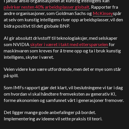
I januar anslo organisasjonen at kunstig intelligens kan
påvirker nesten 40% arbeidsplasser globalt
. Rapporter fra
andre organisasjoner, som Goldman Sachs og
McKinsey
spår
at selv om kunstig intelligens river opp arbeidsplasser, vil den
bidra positivt til det globale BNP.
AI gir absolutt drivstoff til teknologiaksjer, med selskaper
som NVIDIA
skyter i været i takt med etterspørselen
for
maskinvaren som kreves for å trene opp og ta i bruk kunstig
intelligens, skyter i været.
Veien videre kan være utfordrende, men det er mye som står
på spill.
Som IMFs rapport gjør det klart, vil beslutningene vi tar i dag
om hvordan vi skal håndtere fremveksten av generativ KI,
forme økonomien og samfunnet vårt i generasjoner fremover.
Det ligger mange gode anbefalinger på bordet.
Implementering av ideene vil sette praksis til teori.