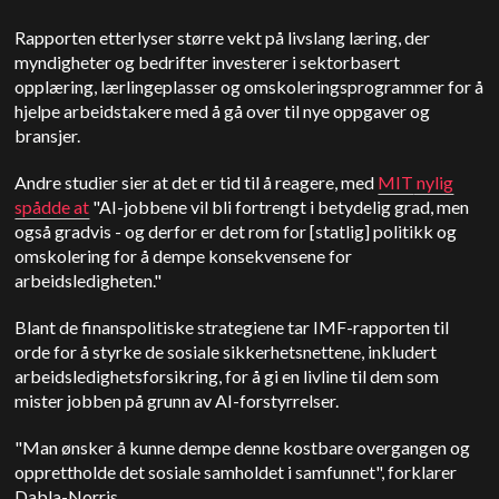
Rapporten etterlyser større vekt på livslang læring, der
myndigheter og bedrifter investerer i sektorbasert
opplæring, lærlingeplasser og omskoleringsprogrammer for å
hjelpe arbeidstakere med å gå over til nye oppgaver og
bransjer.
Andre studier sier at det er tid til å reagere, med
MIT
nylig
spådde at
"AI-jobbene vil bli fortrengt i betydelig grad, men
også gradvis - og derfor er det rom for [statlig] politikk og
omskolering for å dempe konsekvensene for
arbeidsledigheten."
Blant de finanspolitiske strategiene tar IMF-rapporten til
orde for å styrke de sosiale sikkerhetsnettene, inkludert
arbeidsledighetsforsikring, for å gi en livline til dem som
mister jobben på grunn av AI-forstyrrelser.
"Man ønsker å kunne dempe denne kostbare overgangen og
opprettholde det sosiale samholdet i samfunnet", forklarer
Dabla-Norris.