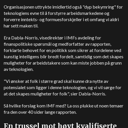
Organisasjonen uttrykte imidlertid også "dyp bekymring" for
teknologiens evne til å forstyrre arbeidsmarkedene og
forverre inntekts- og formuesforskjeller i et omfang vi aldri
har sett maken til.
Era Dabla-Norris, visedirektør i IMFs avdeling for
finanspolitiske spørsmål og medforfatter av rapporten,
forklarte behovet for en politikk som sikrer at fordelene ved
kunstig intelligens blir bredt fordelt, samtidig som det skapes
muligheter for arbeidstakere som kan miste jobben på grunn
av teknologien.
"Vi ønsker at folk i større grad skal kunne dra nytte av
potensialet som ligger i denne teknologien, og vi vil sørge for
at det skapes muligheter for folk", sier Dabla-Norris.
Så hvilke forslag kom IMF med?
La oss plukke ut noen temaer
fra den over 40 sider lange rapporten.
En trussel mot høyt kvalifiserte