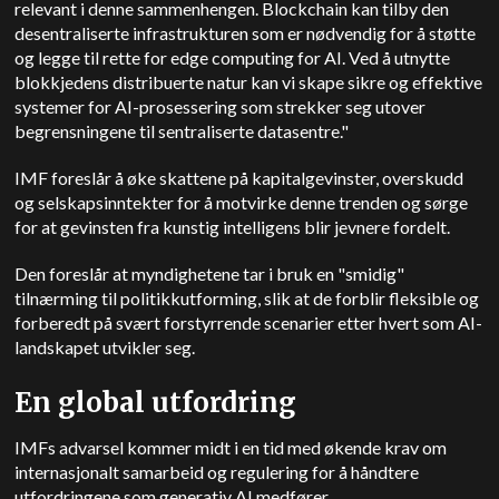
relevant i denne sammenhengen. Blockchain kan tilby den
desentraliserte infrastrukturen som er nødvendig for å støtte
og legge til rette for edge computing for AI. Ved å utnytte
blokkjedens distribuerte natur kan vi skape sikre og effektive
systemer for AI-prosessering som strekker seg utover
begrensningene til sentraliserte datasentre."
IMF foreslår å øke skattene på kapitalgevinster, overskudd
og selskapsinntekter for å motvirke denne trenden og sørge
for at gevinsten fra kunstig intelligens blir jevnere fordelt.
Den foreslår at myndighetene tar i bruk en "smidig"
tilnærming til politikkutforming, slik at de forblir fleksible og
forberedt på svært forstyrrende scenarier etter hvert som AI-
landskapet utvikler seg.
En global utfordring
IMFs advarsel kommer midt i en tid med økende krav om
internasjonalt samarbeid og regulering for å håndtere
utfordringene som generativ AI medfører.