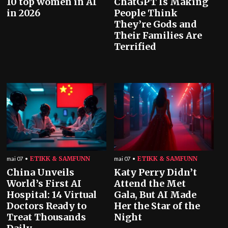
10 top women in AI
ChatGPT Is Making
in 2026
People Think
They’re Gods and
Their Families Are
Terrified
ETIKK & SAMFUNN
ETIKK & SAMFUNN
mai 07
mai 07
China Unveils
Katy Perry Didn’t
World’s First AI
Attend the Met
Hospital: 14 Virtual
Gala, But AI Made
Doctors Ready to
Her the Star of the
Treat Thousands
Night