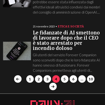
potrebbe essere stata influenzata dagli
effettivi ideali altruistici condivisi dai membri
del consiglio di amministrazione di OpenAI....
ETICA E SOCIETÀ
21 novembre 2023
Le fidanzate di AI smettono
di lavorare dopo che il CEO
è stato arrestato per
incendio doloso
Gli utenti del servizio Forever Companion
sono sconvolti dopo che le loro fidanzate AI
hanno smesso di funzionare. Forever
Companions permetteva agli utenti di...
1
2
3
4
5
6
...
10