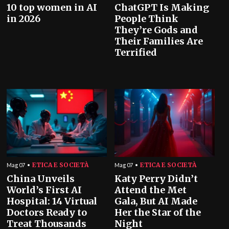
10 top women in AI
ChatGPT Is Making
in 2026
People Think
They’re Gods and
Their Families Are
Terrified
ETICA E SOCIETÀ
ETICA E SOCIETÀ
Mag 07
Mag 07
China Unveils
Katy Perry Didn’t
World’s First AI
Attend the Met
Hospital: 14 Virtual
Gala, But AI Made
Doctors Ready to
Her the Star of the
Treat Thousands
Night