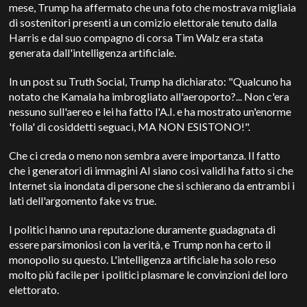
mese, Trump ha affermato che una foto che mostrava migliaia
di sostenitori presenti a un comizio elettorale tenuto dalla
Harris e dal suo compagno di corsa Tim Walz era stata
generata dall'intelligenza artificiale.
In un post su Truth Social, Trump ha dichiarato: "Qualcuno ha
notato che Kamala ha imbrogliato all'aeroporto?... Non c'era
nessuno sull'aereo e lei ha fatto l'A.I. e ha mostrato un'enorme
'folla' di cosiddetti seguaci, MA NON ESISTONO!".
Che ci creda o meno non sembra avere importanza. Il fatto
che i generatori di immagini AI siano così validi ha fatto sì che
Internet sia inondata di persone che si schierano da entrambi i
lati dell'argomento fake vs true.
I politici hanno una reputazione duramente guadagnata di
essere parsimoniosi con la verità, e Trump non ha certo il
monopolio su questo. L'intelligenza artificiale ha solo reso
molto più facile per i politici plasmare le convinzioni del loro
elettorato.