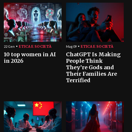
ETICA E SOCIETÀ
ETICA E SOCIETÀ
22 Gen
Mag 09
10 top women in AI
ChatGPT Is Making
in 2026
People Think
They’re Gods and
Their Families Are
Terrified