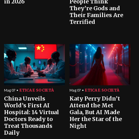
in 2026
People Think
They’re Gods and
Their Families Are
Terrified
ETICA E SOCIETÀ
ETICA E SOCIETÀ
Mag 07
Mag 07
China Unveils
Katy Perry Didn’t
World’s First AI
Attend the Met
Hospital: 14 Virtual
Gala, But AI Made
Doctors Ready to
Her the Star of the
Treat Thousands
Night
Daily