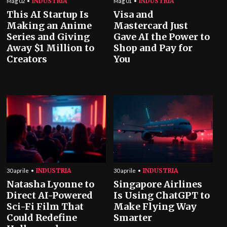
INDUSTRIA
INDUSTRIA
Mag 02
Mag 01
This AI Startup Is
Visa and
Making an Anime
Mastercard Just
Series and Giving
Gave AI the Power to
Away $1 Million to
Shop and Pay for
Creators
You
INDUSTRIA
INDUSTRIA
30 aprile
30 aprile
Natasha Lyonne to
Singapore Airlines
Direct AI-Powered
Is Using ChatGPT to
Sci-Fi Film That
Make Flying Way
Could Redefine
Smarter