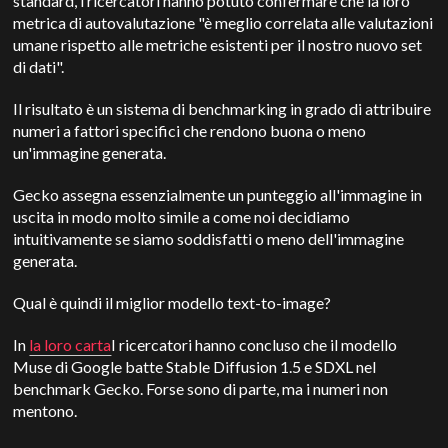
standard, i ricercatori hanno potuto confermare che la loro
metrica di autovalutazione "è meglio correlata alle valutazioni
umane rispetto alle metriche esistenti per il nostro nuovo set
di dati".
Il risultato è un sistema di benchmarking in grado di attribuire
numeri a fattori specifici che rendono buona o meno
un'immagine generata.
Gecko assegna essenzialmente un punteggio all'immagine in
uscita in modo molto simile a come noi decidiamo
intuitivamente se siamo soddisfatti o meno dell'immagine
generata.
Qual è quindi il miglior modello text-to-image?
In
la loro carta
I ricercatori hanno concluso che il modello
Muse di Google batte Stable Diffusion 1.5 e SDXL nel
benchmark Gecko. Forse sono di parte, ma i numeri non
mentono.