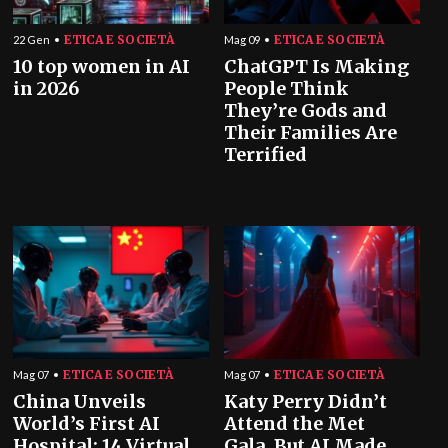
ETICA E SOCIETÀ
ETICA E SOCIETÀ
22 Gen
Mag 09
10 top women in AI
ChatGPT Is Making
in 2026
People Think
They’re Gods and
Their Families Are
Terrified
ETICA E SOCIETÀ
ETICA E SOCIETÀ
Mag 07
Mag 07
China Unveils
Katy Perry Didn’t
World’s First AI
Attend the Met
Hospital: 14 Virtual
Gala, But AI Made